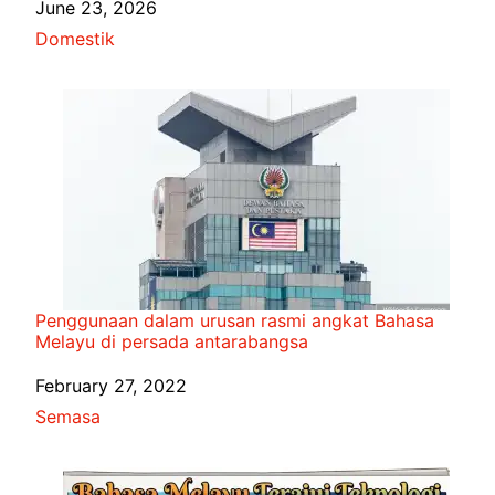
Date
June 23, 2026
In relation to
Domestik
Penggunaan dalam urusan rasmi angkat Bahasa
Melayu di persada antarabangsa
Date
February 27, 2022
In relation to
Semasa