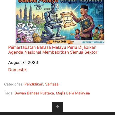
Pemartabatan Bahasa Melayu Perlu Dijadikan
Agenda Nasional Membabitkan Semua Sektor
Date
August 6, 2026
In relation to
Domestik
Categories:
Pendidikan
,
Semasa
Tags:
Dewan Bahasa Pustaka
,
Majlis Belia Malaysia
↑