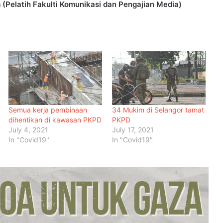
 (Pelatih Fakulti Komunikasi dan Pengajian Media)
Semua kerja pembinaan
34 Mukim di Selangor tamat
dihentikan di kawasan PKPD
PKPD
July 4, 2021
July 17, 2021
Malaysia Dipilih Jadi Tuan Rumah
In "Covid19"
In "Covid19"
Kongres Farmasi Dunia 2027
Malaysia-Hungary Perkukuh
Kerjasama Pertanian dan
Keterjaminan Makanan