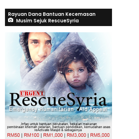
Rayuan Dana Bantuan Kecemasan
Musim Sejuk RescueSyria