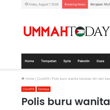
Nurul Izzah
Friday, August 7 2026
Breaking News
Home
Tempatan
Syria
Palestin
Gaza
Home
/
Covid19
/
Polis buru wanita loloskan diri dari 
Covid19
Semasa
Polis buru wanita 