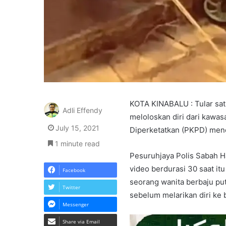
KOTA KINABALU : Tular sat
Adli Effendy
meloloskan diri dari kawa
July 15, 2021
Diperketatkan (PKPD) mene
1 minute read
Pesuruhjaya Polis Sabah H
video berdurasi 30 saat it
Facebook
seorang wanita berbaju put
Twitter
sebelum melarikan diri ke
Messenger
Share via Email