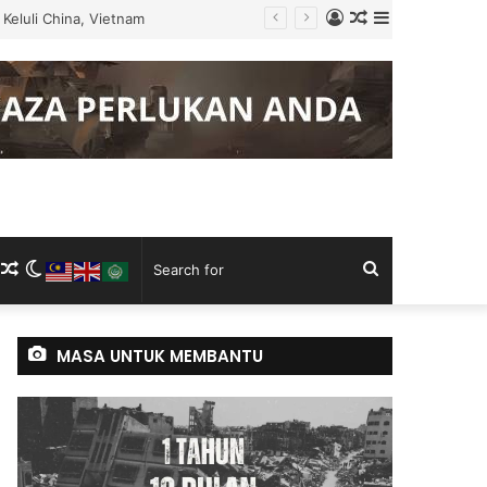
Log
Random
Sidebar
 Tugas
In
Article
m
ram
kTok
RSS
Random
Switch
Search
Article
skin
for
MASA UNTUK MEMBANTU