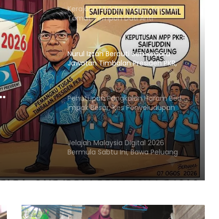
Nurul Izzah Bercuti Sementara
Jawatan Timbalan Presiden PKR,
Saifuddin Pemangku Tugas
Penutupan Pangkalan Haram Beri
Impak Besar, Kes Penyeludupan
an
Petrol dan Diesel Menjunam
sar,
Jelajah Malaysia Digital 2026
trol
Bermula Sabtu Ini, Bawa Peluang
Ekonomi ke Komuniti Setempat
m
Malaysia Dipilih Jadi Tuan Rumah
Kongres Farmasi Dunia 2027
Malaysia-Hungary Perkukuh
Kerjasama Pertanian dan
Keterjaminan Makanan