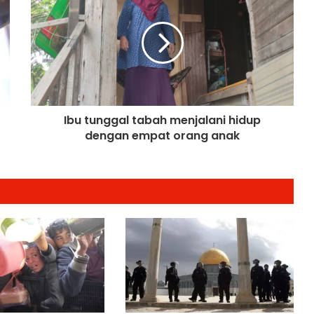
Ketua Mossad Pecat Dua Pegawai
Kanan Kerana Plot Gagal Guling
Kerajaan Iran
Itali Bakal Berdepan Gelombang
Haba Ekstrem Selama 10 Hari Lagi,
Suhu Mencecah 48°C
Ibu tunggal tabah menjalani hidup
dengan empat orang anak
Empat Rakyat Palestin Cedera,
Israel Arah Tebang Pokok di 78 Ekar
Tanah Tebing Barat
RCI Tabung Haji: SPRM Sambung
Rakam Percakapan Bekas CFO
Kerajaan Mulakan Kajian Semula
Tamat Tempoh Duti Anti-
Lambakan Import Gegelung Keluli
China, Vietnam