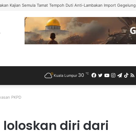
 Bercuti Sementara Jawatan Timbalan Presiden PKR, Saifuddin Pemangku
℃
30
Facebook
Twitter
YouTube
Instagra
Teleg
Ti
Kuala Lumpur
kawasan PKPD
loloskan diri dari