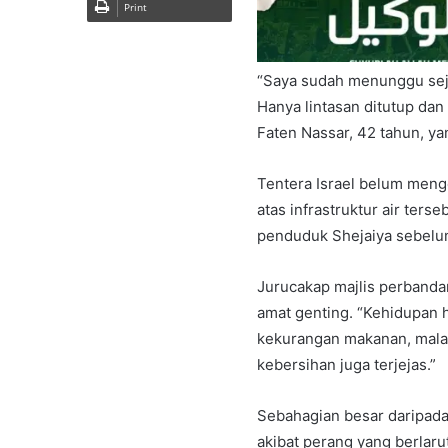
Print
“Saya sudah menunggu sejak 
Hanya lintasan ditutup dan
Faten Nassar, 42 tahun, yan
Tentera Israel belum men
atas infrastruktur air ters
penduduk Shejaiya sebelum
Jurucakap majlis perbandar
amat genting. “Kehidupan h
kekurangan makanan, malah
kebersihan juga terjejas.”
Sebahagian besar daripada
akibat perang yang berlaru