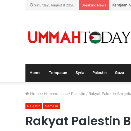
Kerajaan 
Saturday, August 8 2026
Breaking News
Home
Tempatan
Syria
Palestin
Gaza
Home
/
Kemanusiaan
/
Palestin
/
Rakyat Palestin Bergelu
Palestin
Semasa
Rakyat Palestin B