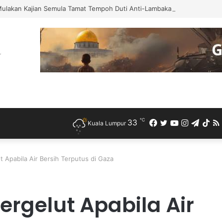
Mulakan Kajian Semula Tamat Tempoh Duti Anti-Lambakan Import Gegelun
℃
33
Facebook
Twitter
YouTube
Instagra
Teleg
Ti
Kuala Lumpur
t Apabila Air Bersih Terputus di Gaza
ergelut Apabila Air