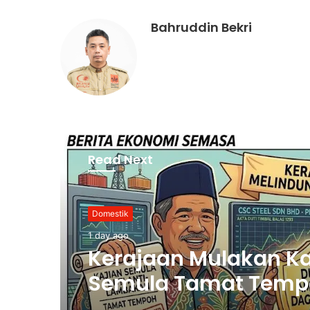
Bahruddin Bekri
Read Next
Palestin
1 day ago
Nurul Izzah Bercuti
Sementara Jawatan
Timbalan Presiden P