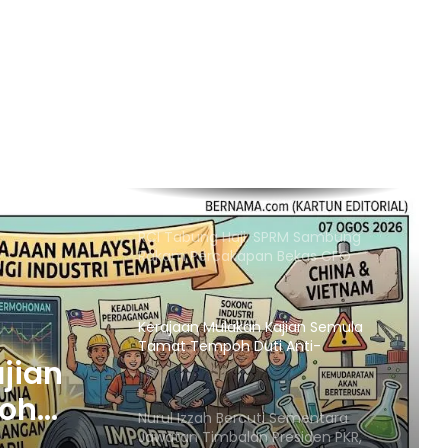
Suhu Mencecah 48°C
Empat Rakyat Palestin Cedera,
Israel Arah Tebang Pokok di 78 Ekar
Tanah Tebing Barat
RCI Tabung Haji: SPRM Sambung
Rakam Percakapan Bekas CFO
Kerajaan Mulakan Kajian Semula
Tamat Tempoh Duti Anti-
Lambakan Import Gegelung Keluli
China, Vietnam
Nurul Izzah Bercuti Sementara
Jawatan Timbalan Presiden PKR,
Saifuddin Pemangku Tugas
Penutupan Pangkalan Haram Beri
KR,
Impak Besar, Kes Penyeludupan