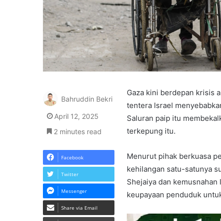
Gaza kini berdepan krisis 
Bahruddin Bekri
tentera Israel menyebabkan
April 12, 2025
Saluran paip itu membekalk
terkepung itu.
2 minutes read
Menurut pihak berkuasa pe
Facebook
kehilangan satu-satunya su
Twitter
Shejaiya dan kemusnahan l
Messenger
keupayaan penduduk untuk
Share via Email