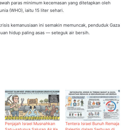
i bawah paras minimum kecemasan yang ditetapkan oleh
ia (WHO), iaitu 15 liter sehari.
 krisis kemanusiaan ini semakin memuncak, penduduk Gaza
uan hidup paling asas — seteguk air bersih.
Penjajah Israel Musnahkan
Tentera Israel Bunuh Remaja
Satu-satunya Saluran Air Ke
Palestin dalam Serbuan di