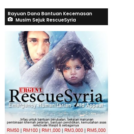
Rayuan Dana Bantuan Kecemasan
Musim Sejuk RescueSyria