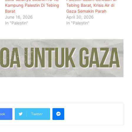
Kampung Palestin Di Tebing
Tebing Barat, Krisis Air di
Barat
Gaza Semakin Parah
June 16, 2026
April 30, 2026
In "Palestin"
In "Palestin"
Malaysia Dipilih Jadi Tuan Rumah
Kongres Farmasi Dunia 2027
Malaysia-Hungary Perkukuh
Kerjasama Pertanian dan
Keterjaminan Makanan
Ketua Mossad Pecat Dua Pegawai
Kanan Kerana Plot Gagal Guling
Kerajaan Iran
Messenger
ook
Twitter
Itali Bakal Berdepan Gelombang
Haba Ekstrem Selama 10 Hari Lagi,