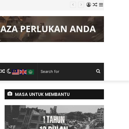
Log
Random
Sidebar
g Keluli China, Vietnam
In
Article
m
ram
kTok
RSS
Random
Switch
Search
Article
skin
for
MASA UNTUK MEMBANTU