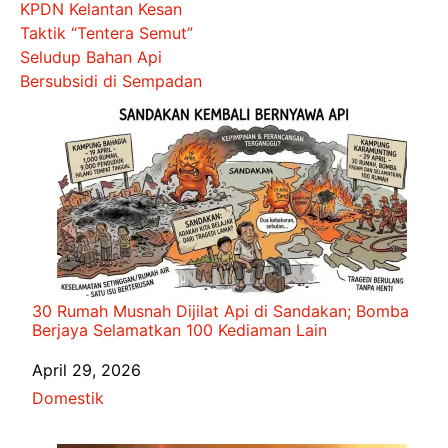
KPDN Kelantan Kesan
Taktik “Tentera Semut”
Seludup Bahan Api
Bersubsidi di Sempadan
30 Rumah Musnah Dijilat Api di Sandakan; Bomba
Berjaya Selamatkan 100 Kediaman Lain
Date
April 29, 2026
In relation to
Domestik