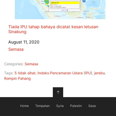
Tiada IPU tahap bahaya dicatat kesan letusan
Sinabung
Date
August 11, 2020
In relation to
Semasa
Categories:
Semasa
Tags:
5 tidak sihat
,
Indeks Pencemaran Udara (IPU)
,
jerebu
,
Rompin Pahang
↑
Home
Tempatan
Syria
Palestin
Gaza