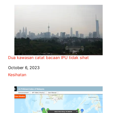
Dua kawasan catat bacaan IPU tidak sihat
Date
October 6, 2023
In relation to
Kesihatan