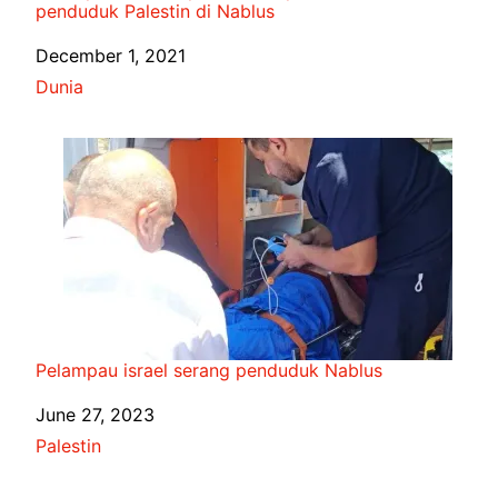
penduduk Palestin di Nablus
Date
December 1, 2021
In relation to
Dunia
Pelampau israel serang penduduk Nablus
Date
June 27, 2023
In relation to
Palestin