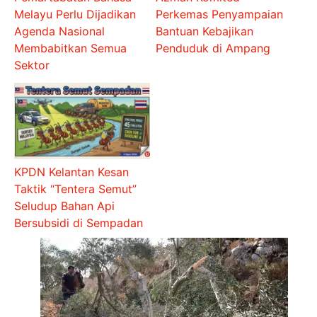
Melayu Perlu Dijadikan
Perkemas Penyampaian
Agenda Nasional
Bantuan Kebajikan
Membabitkan Semua
Penduduk di Ampang
Sektor
KPDN Kelantan Kesan
Taktik “Tentera Semut”
Seludup Bahan Api
Bersubsidi di Sempadan