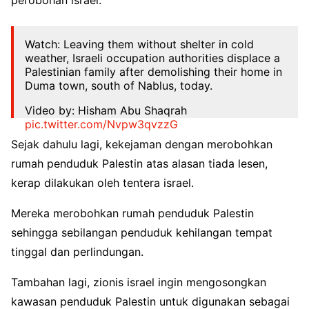
perobohan israel.
Watch: Leaving them without shelter in cold
weather, Israeli occupation authorities displace a
Palestinian family after demolishing their home in
Duma town, south of Nablus, today.
Video by: Hisham Abu Shaqrah
pic.twitter.com/Nvpw3qvzzG
Sejak dahulu lagi, kekejaman dengan merobohkan
— Quds News Network (@QudsNen)
February 2,
2023
rumah penduduk Palestin atas alasan tiada lesen,
kerap dilakukan oleh tentera israel.
Mereka merobohkan rumah penduduk Palestin
sehingga sebilangan penduduk kehilangan tempat
tinggal dan perlindungan.
Tambahan lagi, zionis israel ingin mengosongkan
kawasan penduduk Palestin untuk digunakan sebagai