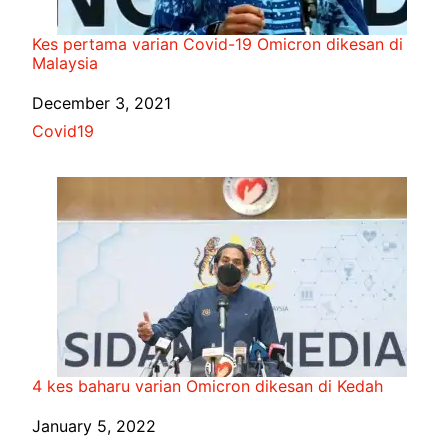
Kes pertama varian Covid-19 Omicron dikesan di
Malaysia
Date
December 3, 2021
In relation to
Covid19
4 kes baharu varian Omicron dikesan di Kedah
Date
January 5, 2022