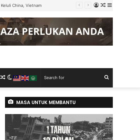
Log
Random
Sidebar
Keluli China, Vietnam
In
Article
m
ram
kTok
RSS
Random
Switch
Search
Article
skin
for
MASA UNTUK MEMBANTU