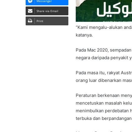
Messenger
Share via Email
Print
“Kami mengalu-alukan anda k
katanya.
Pada Mac 2020, sempadan A
negara daripada penyakit y
Pada masa itu, rakyat Aust
orang luar dibenarkan mas
Peraturan berkenaan meny
mencetuskan masalah kelua
menimbulkan perdebatan ha
terbuka dan berpandangan 