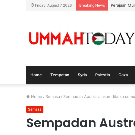
Kerajaan Mul
Friday, August 7 2026
Breaking News
Home
Tempatan
Syria
Palestin
Gaza
Home
/
Semasa
/
Sempadan Australia akan dibuka semu
Semasa
Sempadan Austra