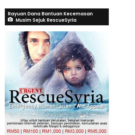
Rayuan Dana Bantuan Kecemasan
Musim Sejuk RescueSyria