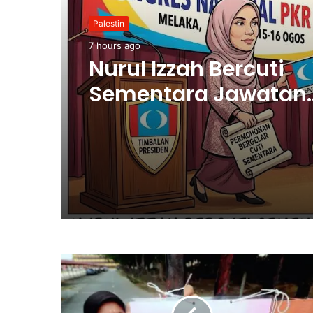
Palestin
7 hours ago
Nurul Izzah Bercuti
Sementara Jawatan
Timbalan Presiden P
Saifuddin Pemangku
Tugas