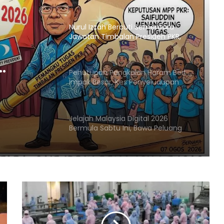
Lambakan Import Gegelung Keluli
China, Vietnam
Nurul Izzah Bercuti Sementara
Jawatan Timbalan Presiden PKR,
Saifuddin Pemangku Tugas
Penutupan Pangkalan Haram Beri
KR,
Impak Besar, Kes Penyeludupan
Petrol dan Diesel Menjunam
Jelajah Malaysia Digital 2026
Bermula Sabtu Ini, Bawa Peluang
Ekonomi ke Komuniti Setempat
Malaysia Dipilih Jadi Tuan Rumah
Kongres Farmasi Dunia 2027
Malaysia-Hungary Perkukuh
Kerjasama Pertanian dan