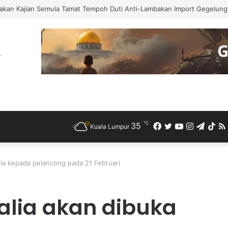
akan Kajian Semula Tamat Tempoh Duti Anti-Lambakan Import Gegelung 
℃
35
Facebook
Twitter
YouTube
Instagra
Teleg
Ti
Kuala Lumpur
la kepada pelancong pada 21 Februari
lia akan dibuka