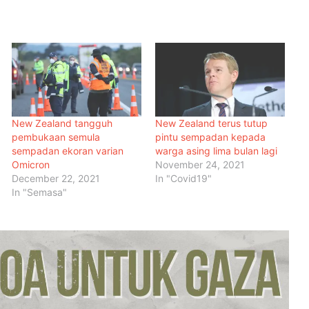
New Zealand tangguh
New Zealand terus tutup
pembukaan semula
pintu sempadan kepada
sempadan ekoran varian
warga asing lima bulan lagi
Omicron
November 24, 2021
December 22, 2021
In "Covid19"
In "Semasa"
Malaysia Dipilih Jadi Tuan Rumah
Kongres Farmasi Dunia 2027
Malaysia-Hungary Perkukuh
Kerjasama Pertanian dan
Keterjaminan Makanan