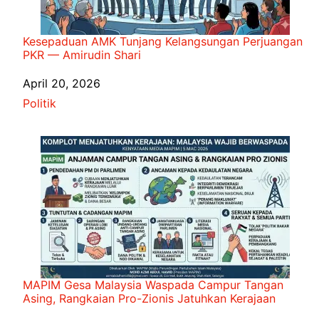
Kesepaduan AMK Tunjang Kelangsungan Perjuangan
PKR — Amirudin Shari
Date
April 20, 2026
In relation to
Politik
MAPIM Gesa Malaysia Waspada Campur Tangan
Asing, Rangkaian Pro-Zionis Jatuhkan Kerajaan