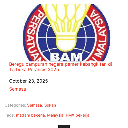
Beregu campuran negara pamer kebangkitan di
Terbuka Perancis 2025
Date
October 23, 2025
In relation to
Semasa
Categories:
Semasa
,
Sukan
Tags:
madani bekerja
,
Malaysia
,
PMX bekerja