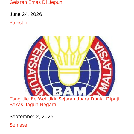
Gelaran Emas Di Jepun
Date
June 24, 2026
In relation to
Palestin
Tang Jie-Ee Wei Ukir Sejarah Juara Dunia, Dipuji
Bekas Jaguh Negara
Date
September 2, 2025
In relation to
Semasa