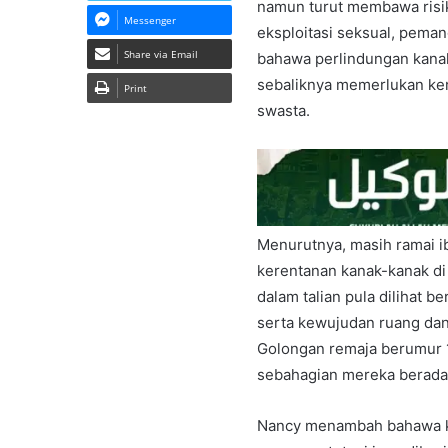
namun turut membawa risi
Messenger
eksploitasi seksual, pema
Share via Email
bahawa perlindungan kanak
sebaliknya memerlukan ker
Print
swasta.
Menurutnya, masih ramai 
kerentanan kanak-kanak di 
dalam talian pula dilihat 
serta kewujudan ruang dan
Golongan remaja berumur 15
sebahagian mereka berada 
Nancy menambah bahawa ka