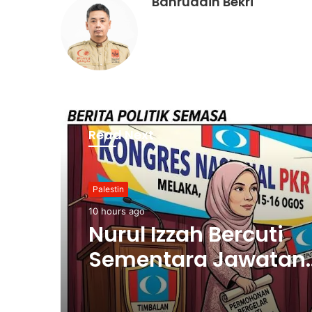
Bahruddin Bekri
Read Next
Palestin
10 hours ago
Nurul Izzah Bercuti
Sementara Jawatan
Timbalan Presiden P
Saifuddin Pemangku