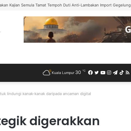
akan Kajian Semula Tamat Tempoh Duti Anti-Lambakan Import Gegelung 
℃
30
Facebook
Twitter
YouTube
Instagra
Teleg
Ti
Kuala Lumpur
ntuk lindungi kanak-kanak daripada ancaman digital
ategik digerakkan