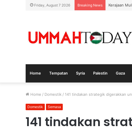
Kerajaan Mul
Friday, August 7 2026
Breaking News
Home
Tempatan
Syria
Palestin
Gaza
Home
/
Domestik
/
141 tindakan strategik digerakkan u
Domestik
Semasa
141 tindakan str