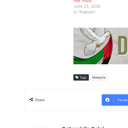
Hak Asasi
June 23, 2026
In "Palestin"
Tags
Malaysia
Faceb
Share