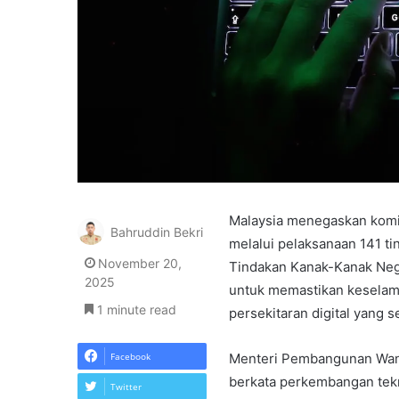
Malaysia menegaskan komi
Bahruddin Bekri
melalui pelaksanaan 141 t
November 20,
Tindakan Kanak-Kanak Neg
2025
untuk memastikan keselama
1 minute read
persekitaran digital yang 
Facebook
Menteri Pembangunan Wanit
berkata perkembangan tek
Twitter