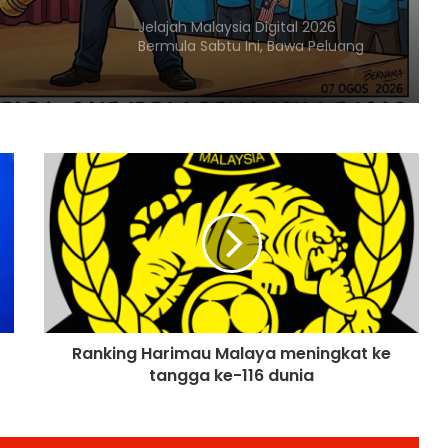
Jelajah Malaysia Digital 2026
Bermula Sabtu Ini, Bawa Peluang
Ekonomi ke Komuniti Setempat
Malaysia Dipilih Jadi Tuan Rumah
Kongres Farmasi Dunia 2027
Malaysia-Hungary Perkukuh
Kerjasama Pertanian dan
Keterjaminan Makanan
Ketua Mossad Pecat Dua Pegawai
Kanan Kerana Plot Gagal Guling
Kerajaan Iran
Ranking Harimau Malaya meningkat ke
tangga ke-116 dunia
Itali Bakal Berdepan Gelombang
Haba Ekstrem Selama 10 Hari Lagi,
Suhu Mencecah 48°C