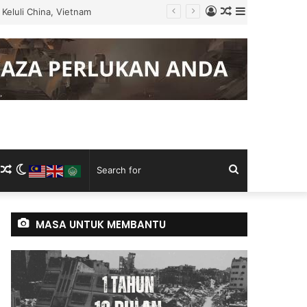
Log
Random
Sidebar
Keluli China, Vietnam
In
Article
m
ram
kTok
RSS
Random
Switch
Search
Article
skin
for
MASA UNTUK MEMBANTU