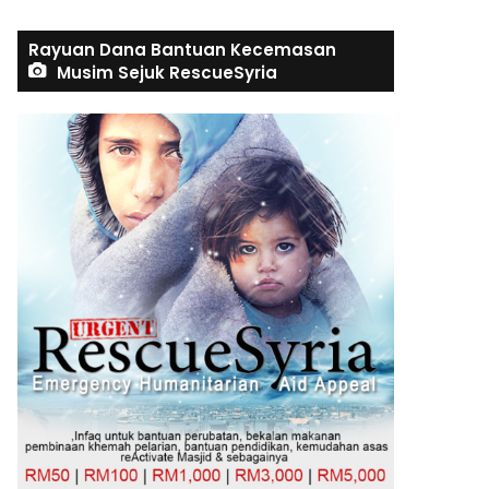
Rayuan Dana Bantuan Kecemasan
Musim Sejuk RescueSyria