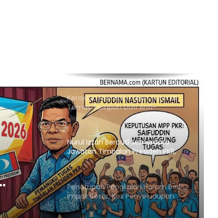
Empat Rakyat Palestin Cedera,
Israel Arah Tebang Pokok di 78 Ekar
Tanah Tebing Barat
RCI Tabung Haji: SPRM Sambung
Rakam Percakapan Bekas CFO
Kerajaan Mulakan Kajian Semula
Tamat Tempoh Duti Anti-
Lambakan Import Gegelung Keluli
China, Vietnam
Nurul Izzah Bercuti Sementara
Jawatan Timbalan Presiden PKR,
Saifuddin Pemangku Tugas
Penutupan Pangkalan Haram Beri
KR,
Impak Besar, Kes Penyeludupan
Petrol dan Diesel Menjunam