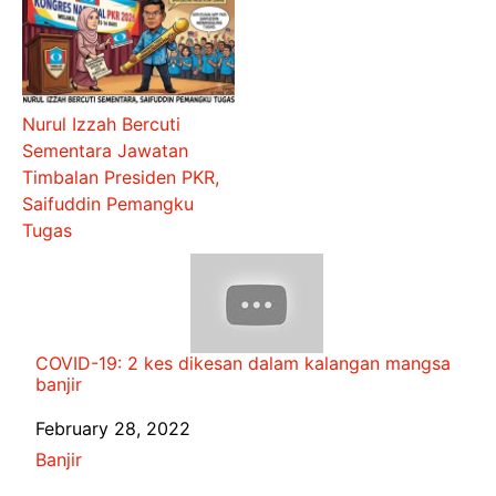
Nurul Izzah Bercuti
Sementara Jawatan
Timbalan Presiden PKR,
Saifuddin Pemangku
Tugas
COVID-19: 2 kes dikesan dalam kalangan mangsa
banjir
Date
February 28, 2022
In relation to
Banjir