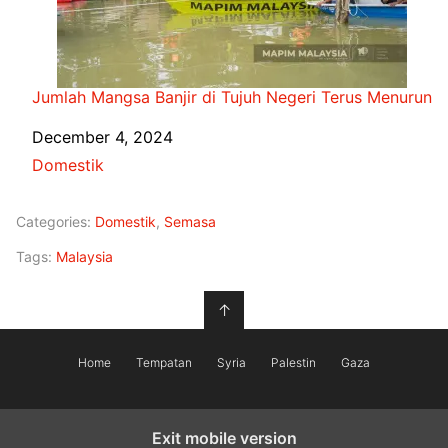
Jumlah Mangsa Banjir di Tujuh Negeri Terus Menurun
Date
December 4, 2024
In relation to
Domestik
Categories:
Domestik
,
Semasa
Tags:
Malaysia
↑
Home
Tempatan
Syria
Palestin
Gaza
Exit mobile version