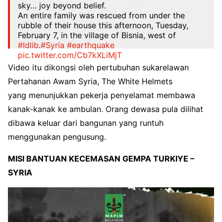
sky… joy beyond belief.
An entire family was rescued from under the
rubble of their house this afternoon, Tuesday,
February 7, in the village of Bisnia, west of
#Idlib
.
#Syria
#earthquake
pic.twitter.com/Cb7kXLiMjT
Video itu dikongsi oleh pertubuhan sukarelawan
— The White Helmets (@SyriaCivilDef)
February
Pertahanan Awam Syria, The White Helmets
7, 2023
yang menunjukkan pekerja penyelamat membawa
kanak-kanak ke ambulan. Orang dewasa pula dilihat
dibawa keluar dari bangunan yang runtuh
menggunakan pengusung.
MISI BANTUAN KECEMASAN GEMPA TURKIYE –
SYRIA