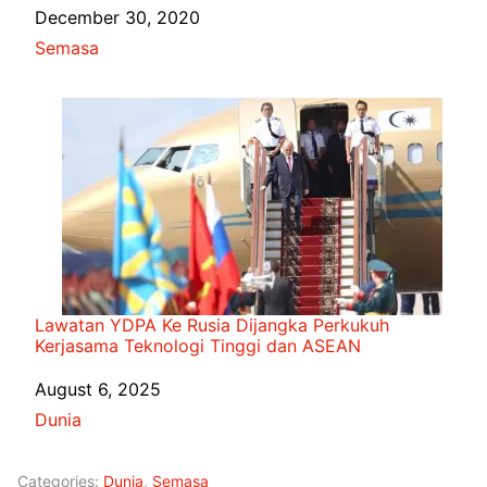
Date
December 30, 2020
In relation to
Semasa
Lawatan YDPA Ke Rusia Dijangka Perkukuh
Kerjasama Teknologi Tinggi dan ASEAN
Date
August 6, 2025
In relation to
Dunia
Categories:
Dunia
,
Semasa