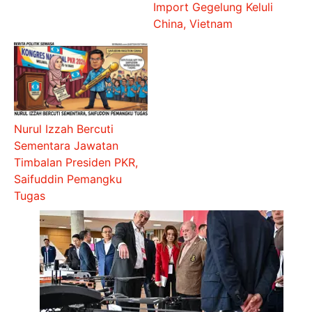
Import Gegelung Keluli
China, Vietnam
Nurul Izzah Bercuti
Sementara Jawatan
Timbalan Presiden PKR,
Saifuddin Pemangku
Tugas