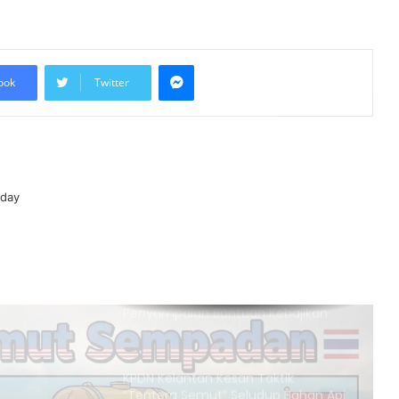
Mesir Desak Pembukaan
Sempadan Rafah, Israel Tegas
Hadkan Laluan Bantuan ke Gaza
Messenger
ook
Twitter
Keputusan Mahkamah Jerman
Lindungi Kritikan Terhadap Israel Uji
Doktrin ‘Staatsrason’
Menteri Arab, Islam Berhimpun di
Jordan Bentuk Tindakan Bersatu Isu
oday
Baitulmaqdis Timur
Azman Komited Perkemas
Penyampaian Bantuan Kebajikan
Penduduk di Ampang
KPDN Kelantan Kesan Taktik
“Tentera Semut” Seludup Bahan Api
Bersubsidi di Sempadan