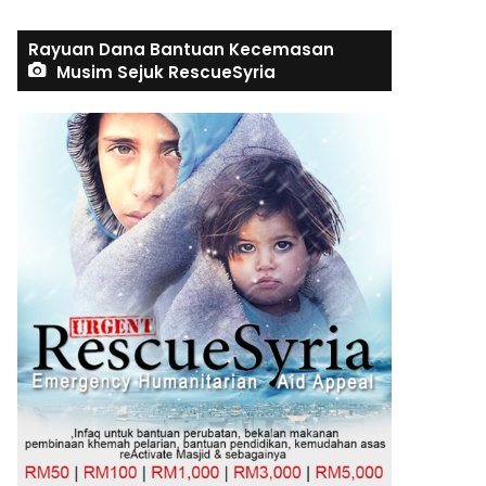
Rayuan Dana Bantuan Kecemasan
Musim Sejuk RescueSyria