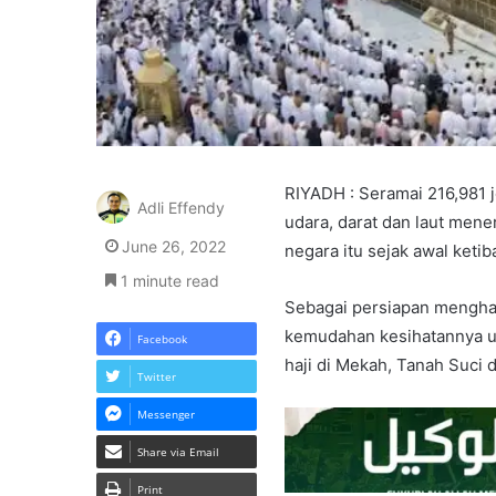
RIYADH : Seramai 216,981 
Adli Effendy
udara, darat dan laut men
June 26, 2022
negara itu sejak awal ketib
1 minute read
Sebagai persiapan mengha
kemudahan kesihatannya u
Facebook
haji di Mekah, Tanah Suci 
Twitter
Messenger
Share via Email
Print