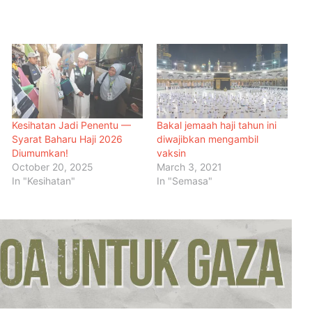
Kesihatan Jadi Penentu —
Bakal jemaah haji tahun ini
Syarat Baharu Haji 2026
diwajibkan mengambil
Diumumkan!
vaksin
October 20, 2025
March 3, 2021
In "Kesihatan"
In "Semasa"
Hampir 20 Negara Islam
Pertimbang Tindakan Kolektif
Tangani Pelanggaran Israel di Al-
Aqsa
Kadar Emigrasi Israel Capai Rekod
Tertinggi, Hampir 270,000
Penduduk Berpindah Keluar