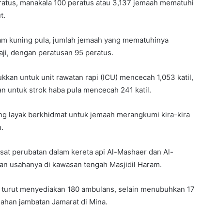
peratus, manakala 100 peratus atau 3,137 jemaah mematuhi
t.
am kuning pula, jumlah jemaah yang mematuhinya
ji, dengan peratusan 95 peratus.
ukkan untuk unit rawatan rapi (ICU) mencecah 1,053 katil,
an untuk strok haba pula mencecah 241 katil.
ng layak berkhidmat untuk jemaah merangkumi kira-kira
.
at perubatan dalam kereta api Al-Mashaer dan Al-
an usahanya di kawasan tengah Masjidil Haram.
H turut menyediakan 180 ambulans, selain menubuhkan 17
ahan jambatan Jamarat di Mina.