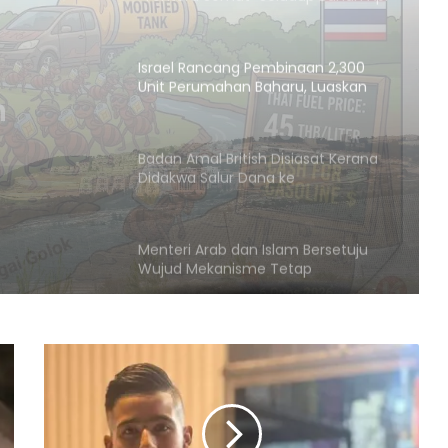
Israel Rancang Pembinaan 2,300
Unit Perumahan Baharu, Luaskan
Penempatan Haram di
binaan
Baitulmaqdis Timur
an
Badan Amal British Disiasat Kerana
Didakwa Salur Dana ke
Penempatan Haram Israel
di
Menteri Arab dan Islam Bersetuju
Wujud Mekanisme Tetap
Dokumentasi Pelanggaran Israel di
Baitulmaqdis Timur
Hampir 20 Negara Islam
Pertimbang Tindakan Kolektif
Tangani Pelanggaran Israel di Al-
Aqsa
Kadar Emigrasi Israel Capai Rekod
Tertinggi, Hampir 270,000
Penduduk Berpindah Keluar