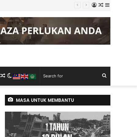
Log
Random
Sidebar
empadan
In
Article
m
ram
kTok
RSS
Random
Switch
Search
Article
skin
for
MASA UNTUK MEMBANTU