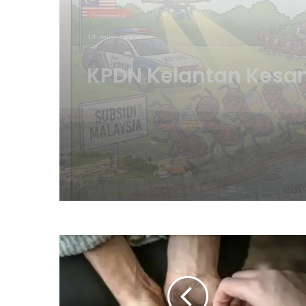
Palestin
28 minutes ago
Israel Rancang Pem
2,300 Unit Perumah
Baharu, Luaskan
Penempatan Haram 
Baitulmaqdis Timur