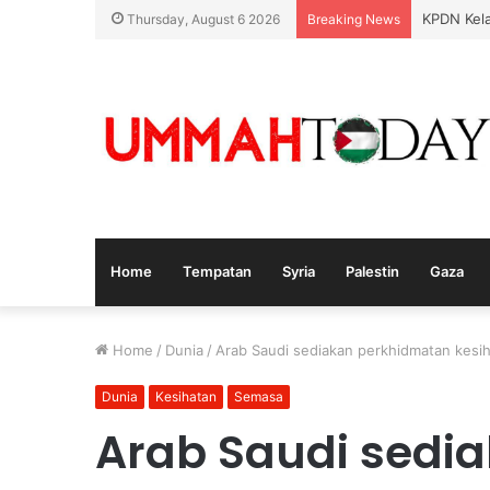
KPDN Kela
Thursday, August 6 2026
Breaking News
Home
Tempatan
Syria
Palestin
Gaza
Home
/
Dunia
/
Arab Saudi sediakan perkhidmatan kesih
Dunia
Kesihatan
Semasa
Arab Saudi sedi