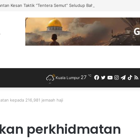
ntan Kesan Taktik “Tentera Semut” Seludup Bahan Api Bersubsidi di S
℃
27
Facebook
Twitter
YouTube
Instagra
Teleg
Ti
Kuala Lumpur
atan kepada 216,981 jemaah haji
akan perkhidmatan