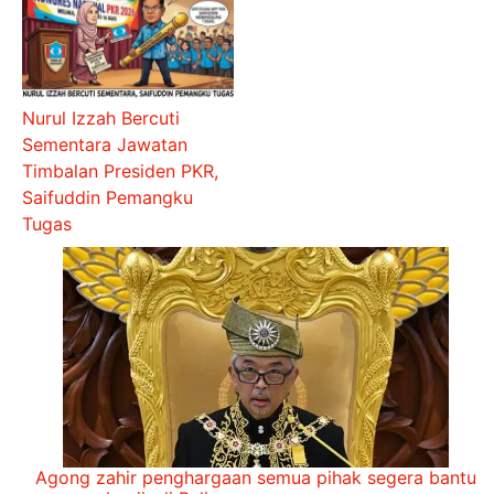
Nurul Izzah Bercuti
Sementara Jawatan
Timbalan Presiden PKR,
Saifuddin Pemangku
Tugas
Agong zahir penghargaan semua pihak segera bantu