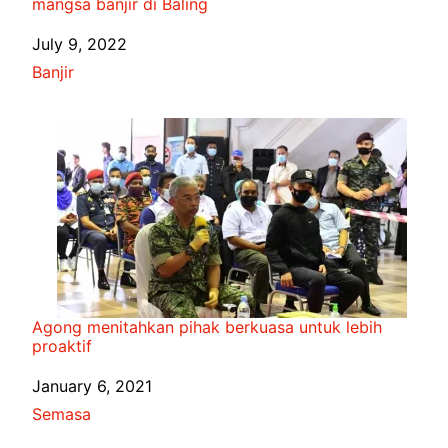
mangsa banjir di Baling
Date
July 9, 2022
In relation to
Banjir
Agong menitahkan pihak berkuasa untuk lebih
proaktif
Date
January 6, 2021
In relation to
Semasa