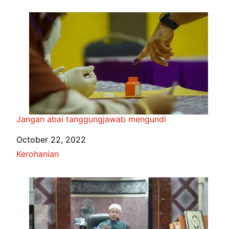
Jangan abai tanggungjawab mengundi
Date
October 22, 2022
In relation to
Kerohanian