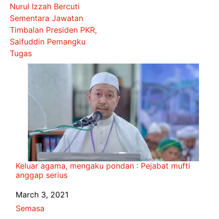
Nurul Izzah Bercuti
Sementara Jawatan
Timbalan Presiden PKR,
Saifuddin Pemangku
Tugas
Keluar agama, mengaku pondan : Pejabat mufti
anggap serius
Date
March 3, 2021
In relation to
Semasa