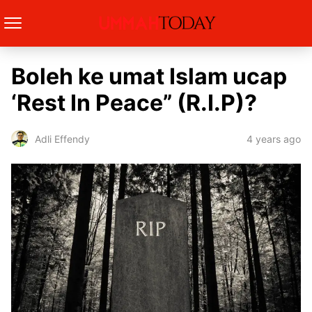
Boleh ke umat Islam ucap
‘Rest In Peace” (R.I.P)?
4 years ago
Adli Effendy