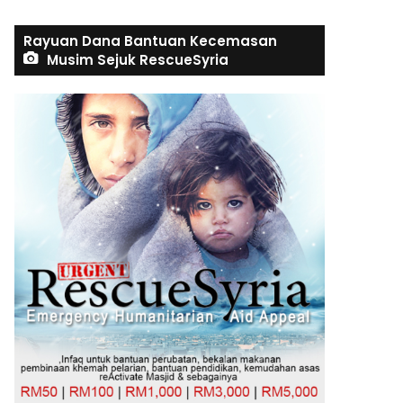
Rayuan Dana Bantuan Kecemasan
Musim Sejuk RescueSyria