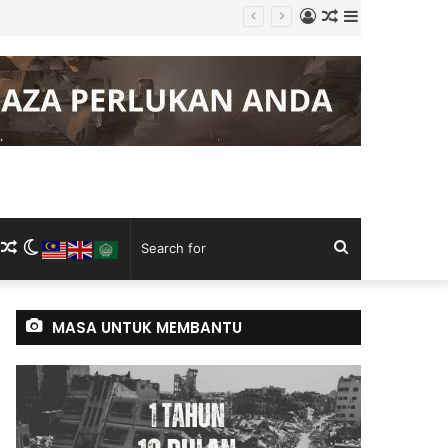
Log
Random
Sidebar
g Keluli China, Vietnam
In
Article
m
ram
kTok
RSS
Random
Switch
Search
Article
skin
for
MASA UNTUK MEMBANTU