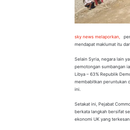
sky news melaporkan,
per
mendapat maklumat itu dar
Selain Syria, negara lain
pemotongan sumbangan iai
Libya – 63% Republik Demo
membabitkan peruntukan da
ini.
Setakat ini, Pejabat Commo
berkata langkah bersifat s
ekonomi UK yang terkesan