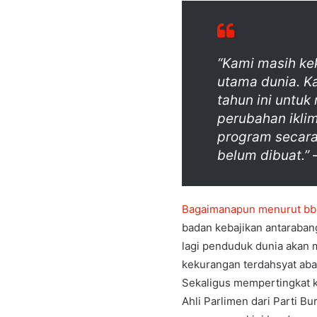
“Kami masih ke
utama dunia. K
tahun ini untu
perubahan ikli
program secara 
belum dibuat.” –
Bagaimanapun menurut bb
badan kebajikan antaraba
lagi penduduk dunia akan 
kekurangan terdahsyat abad
Sekaligus mempertingkat ke
Ahli Parlimen dari Parti B