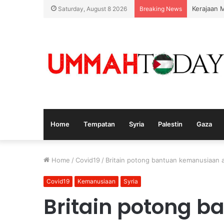
Kerajaan 
Saturday, August 8 2026
Breaking News
Home
Tempatan
Syria
Palestin
Gaza
Home
/
Covid19
/
Britain potong bantuan kemanusiaan 
Covid19
Kemanusiaan
Syria
Britain potong b