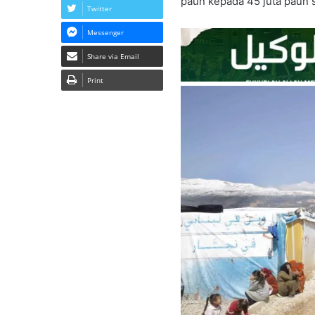
paun kepada 45 juta paun s
Twitter
Messenger
Share via Email
Print