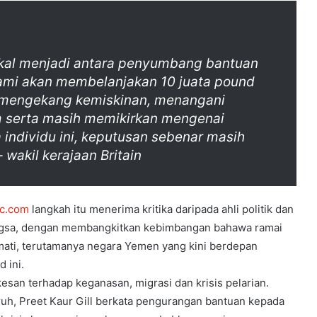
kal menjadi antara penyumbang bantuan
ami akan membelanjakan 10 juata pound
k mengekang kemiskinan, menangani
m serta masih memikirkan mengenai
individu ini, keputusan sebenar masih
 wakil kerajaan Britain
c.com
langkah itu menerima kritika daripada ahli politik dan
ngsa, dengan membangkitkan kebimbangan bahawa ramai
mati, terutamanya negara Yemen yang kini berdepan
 ini.
san terhadap keganasan, migrasi dan krisis pelarian.
uruh, Preet Kaur Gill berkata pengurangan bantuan kepada