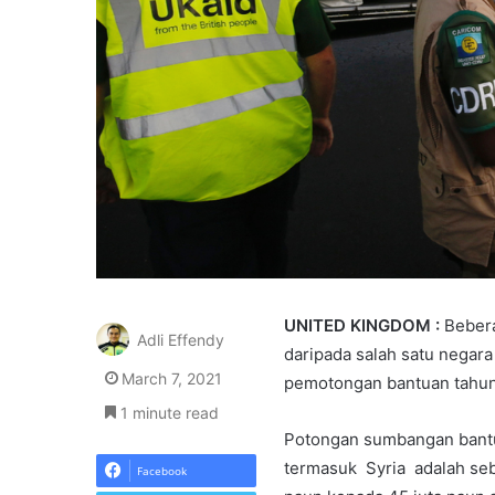
UNITED KINGDOM :
Bebera
Adli Effendy
daripada salah satu negar
March 7, 2021
pemotongan bantuan tahun 
1 minute read
Potongan sumbangan bantua
termasuk Syria adalah seba
Facebook