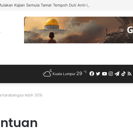
Mulakan Kajian Semula Tamat Tempoh Duti Anti-Lambakan Import Gegelun
℃
29
Facebook
Twitter
YouTube
Instagra
Teleg
Ti
Kuala Lumpur
antarabangsa lebih 50%
antuan