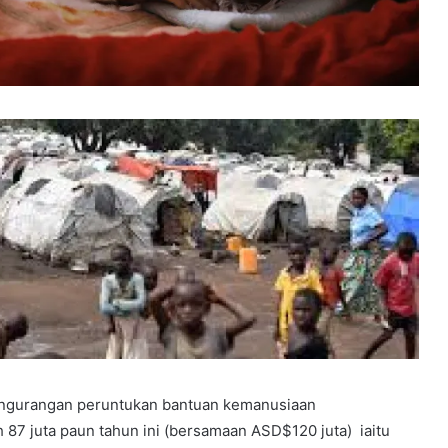
ngurangan peruntukan bantuan kemanusiaan
 87 juta paun tahun ini (bersamaan ASD$120 juta) iaitu