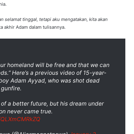
ia.
 selamat tinggal, tetapi aku mengatakan, kita akan
a akhir Adam dalam tulisannya.
ur homeland will be free and that we can
nds.” Here’s a previous video of 15-year-
n boy Adam Ayyad, who was shot dead
 gunfire.
 a better future, but his dream under
ion never came true.
om/QLXmCMRkZQ