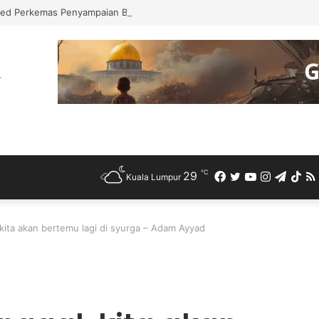
ed Perkemas Penyampaian Bantuan Kebajikan Penduduk di Ampang
℃
29
Facebook
Twitter
YouTube
Instagra
Teleg
Ti
Kuala Lumpur
 kita akan bertemu lagi di syurga – Adam Ayyad