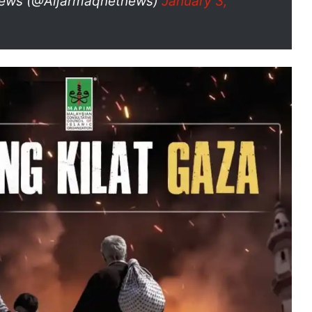
ews (@Aljarmaqnetnews)
January 3,