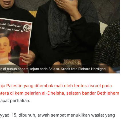
i bunuh secara kejam pada Selasa. Kredit foto Richard Hardigan
ja Palestin yang ditembak mati oleh tentera israel pada
tera di kem pelarian al-Dheisha, selatan bandar Bethlehem
pat perhatian.
yyad, 15, dibunuh, arwah sempat menukilkan wasiat yang