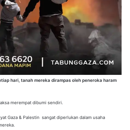
setiap hari, tanah mereka dirampas oleh peneroka haram
paksa merempat dibumi sendiri.
at Gaza & Palestin sangat diperlukan dalam usaha
mereka.