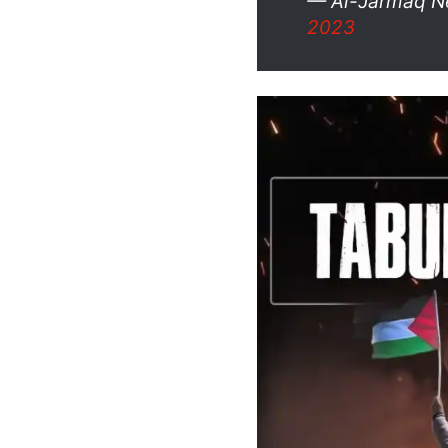
— Al-Jarmaq N
2023