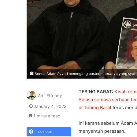
Bonda Adam Ayyad memegang poster puteranya yang syahid d
TEBING BARAT:
Kisah rema
Adli Effendy
Selasa semasa serbuan ten
January 4, 2023
di Tebing Barat
terus menda
1 minute read
Ini kerana sebelum Adam A
menyentuh perasaan.
Facebook