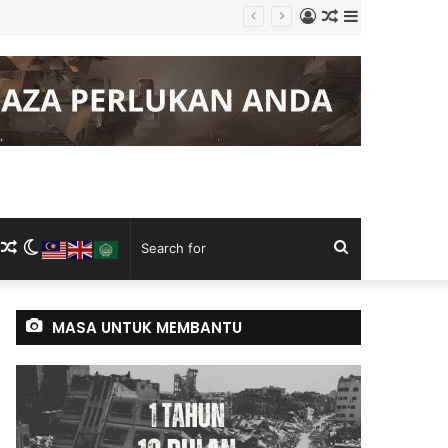
Log
Random
Sidebar
In
Article
m
ram
kTok
RSS
Random
Switch
Search
Article
skin
for
MASA UNTUK MEMBANTU