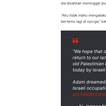
dia disahkan meninggal dun
“Aku tidak mahu mengatakan
bertemu lagi di syurga,”
kat
“We hope that o
return to our la
old Palestinia
today by Israeli
Adam dreamed of
Israeli occupat
pic.twitter.c