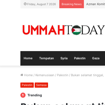
Azman Komit
Friday, August 7 2026
Breaking News
Home
Tempatan
Syria
Palestin
Gaza
Home
/
Kemanusiaan
/
Palestin
/
Bukan selamat tinggal,
Palestin
Semasa
Trending