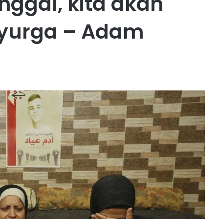
nggal, kita akan
 syurga – Adam