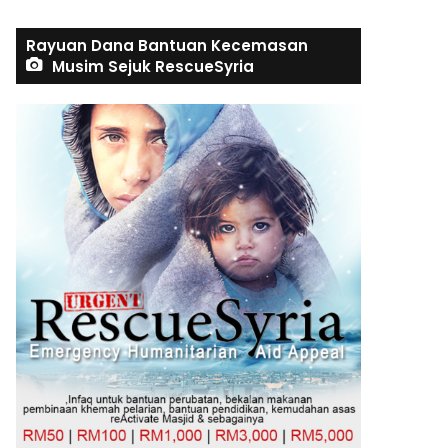
Rayuan Dana Bantuan Kecemasan
Musim Sejuk RescueSyria