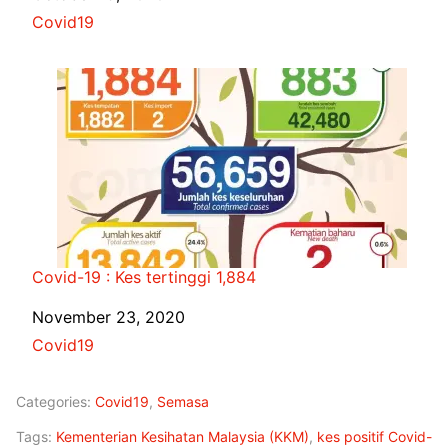
In relation to
Covid19
Covid-19 : Kes tertinggi 1,884
Date
November 23, 2020
In relation to
Covid19
Categories:
Covid19
,
Semasa
Tags:
Kementerian Kesihatan Malaysia (KKM)
,
kes positif Covid-