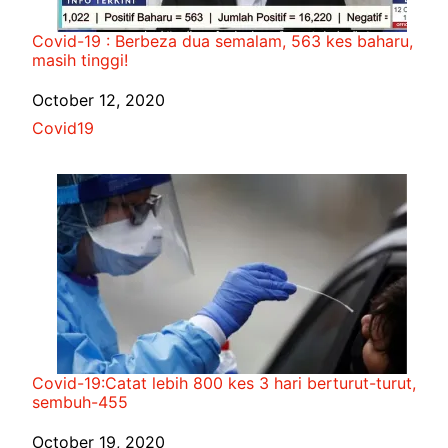
Covid-19 : Berbeza dua semalam, 563 kes baharu,
masih tinggi!
Date
October 12, 2020
In relation to
Covid19
Covid-19:Catat lebih 800 kes 3 hari berturut-turut,
sembuh-455
Date
October 19, 2020