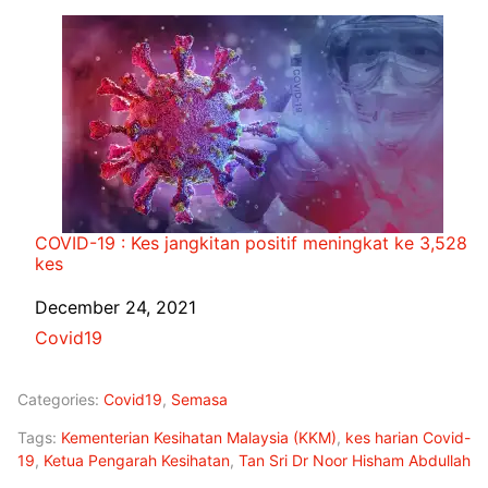
COVID-19 : Kes jangkitan positif meningkat ke 3,528
kes
Date
December 24, 2021
In relation to
Covid19
Categories:
Covid19
,
Semasa
Tags:
Kementerian Kesihatan Malaysia (KKM)
,
kes harian Covid-
19
,
Ketua Pengarah Kesihatan
,
Tan Sri Dr Noor Hisham Abdullah