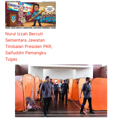
Nurul Izzah Bercuti
Sementara Jawatan
Timbalan Presiden PKR,
Saifuddin Pemangku
Tugas