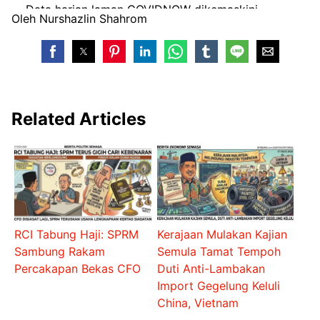
Data harian laman COVIDNOW dikemaskini
Oleh Nurshazlin Shahrom
sekaligus selepas tengah malam.
pic.twitter.com/kLoubrPeeG
— Noor Hisham Abdullah (@DGHisham)
November 15, 2021
Related Articles
RCI Tabung Haji: SPRM
Kerajaan Mulakan Kajian
Sambung Rakam
Semula Tamat Tempoh
Percakapan Bekas CFO
Duti Anti-Lambakan
Import Gegelung Keluli
China, Vietnam