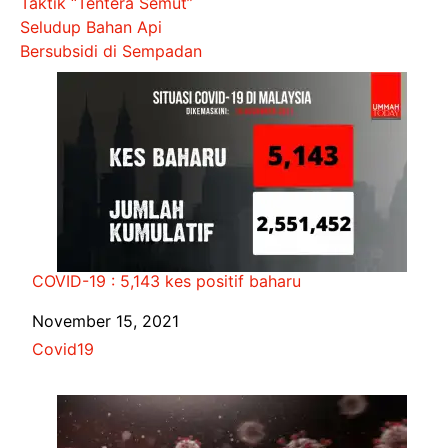
Taktik “Tentera Semut”
Seludup Bahan Api
Bersubsidi di Sempadan
COVID-19 : 5,143 kes positif baharu
Date
November 15, 2021
In relation to
Covid19