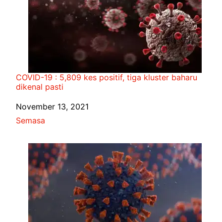
COVID-19 : 5,809 kes positif, tiga kluster baharu
dikenal pasti
Date
November 13, 2021
In relation to
Semasa