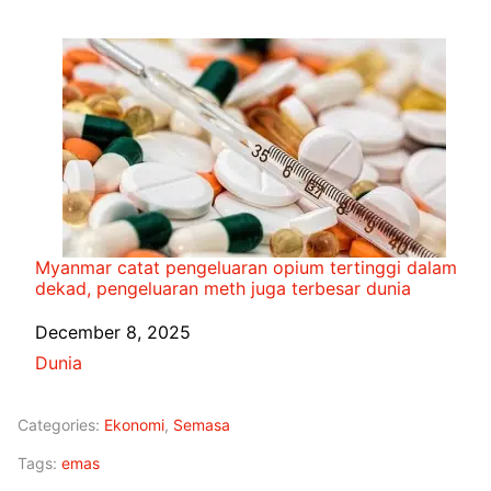
Myanmar catat pengeluaran opium tertinggi dalam
dekad, pengeluaran meth juga terbesar dunia
Date
December 8, 2025
In relation to
Dunia
Categories:
Ekonomi
,
Semasa
Tags:
emas