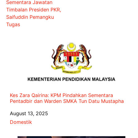
Sementara Jawatan
Timbalan Presiden PKR,
Saifuddin Pemangku
Tugas
Kes Zara Qairina: KPM Pindahkan Sementara
Pentadbir dan Warden SMKA Tun Datu Mustapha
Date
August 13, 2025
In relation to
Domestik