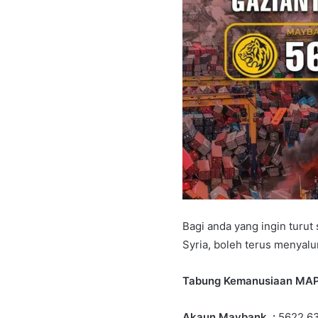
Bagi anda yang ingin turu
Syria, boleh terus menya
Tabung Kemanusiaan MA
Akaun Maybank :
5622 6