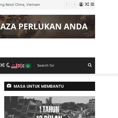
Log
Random
Sidebar
g Keluli China, Vietnam
In
Article
m
ram
kTok
RSS
Random
Switch
Search
Article
skin
for
MASA UNTUK MEMBANTU