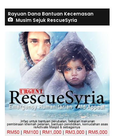
Rayuan Dana Bantuan Kecemasan
Musim Sejuk RescueSyria