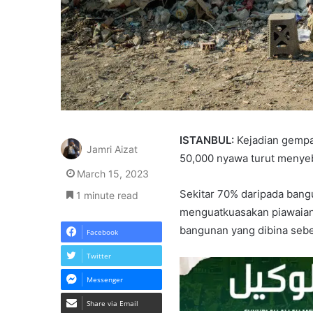
ISTANBUL:
Kejadian gempa
Jamri Aizat
50,000 nyawa turut menyeb
March 15, 2023
Sekitar 70% daripada bang
1 minute read
menguatkuasakan piawaian 
bangunan yang dibina sebel
Facebook
Twitter
Messenger
Share via Email