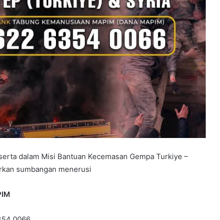
t serta dalam Misi Bantuan Kecemasan Gempa Turkiye –
lurkan sumbangan menerusi
PIM
354 0066