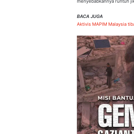
menyebabkannya runtuh ji
BACA JUGA
Aktivis MAPIM Malaysia ti