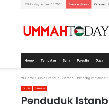
Kerajaan 
Monday, August 10 2026
Breaking News
Home
Tempatan
Syria
Palestin
Gaza
Home
/
Dunia
/
Penduduk Istanbul bimbang kediaman ru
Dunia
Semasa
Penduduk Istanb