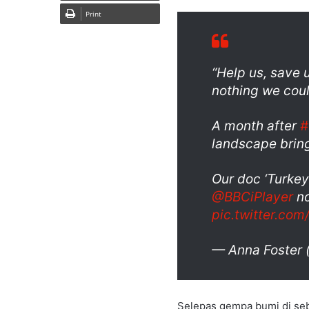
Print
“Help us, save 
nothing we coul
A month after
#
landscape brin
Our doc ‘Turkey:
@BBCiPlayer
n
pic.twitter.co
— Anna Foster 
Selepas gempa bumi di seb