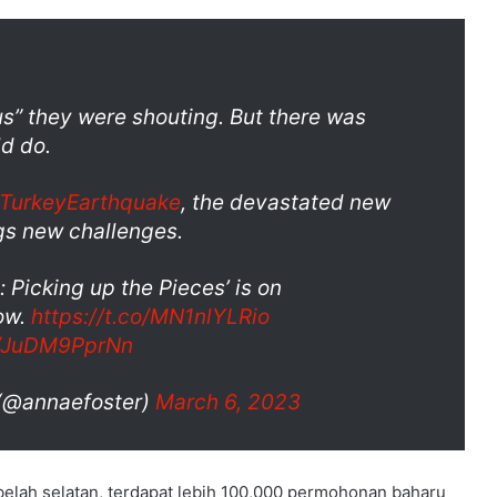
us” they were shouting. But there was
d do.
TurkeyEarthquake
, the devastated new
gs new challenges.
 Picking up the Pieces’ is on
ow.
https://t.co/MN1nlYLRio
m/JuDM9PprNn
(@annaefoster)
March 6, 2023
elah selatan, terdapat lebih 100,000 permohonan baharu