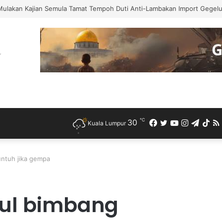
Mulakan Kajian Semula Tamat Tempoh Duti Anti-Lambakan Import Gegelun
℃
30
Facebook
Twitter
YouTube
Instagra
Teleg
Ti
Kuala Lumpur
ntuh jika gempa
ul bimbang