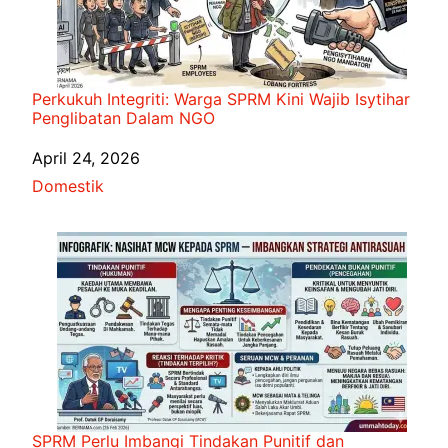
Perkukuh Integriti: Warga SPRM Kini Wajib Isytihar
Penglibatan Dalam NGO
Date
April 24, 2026
In relation to
Domestik
SPRM Perlu Imbangi Tindakan Punitif dan