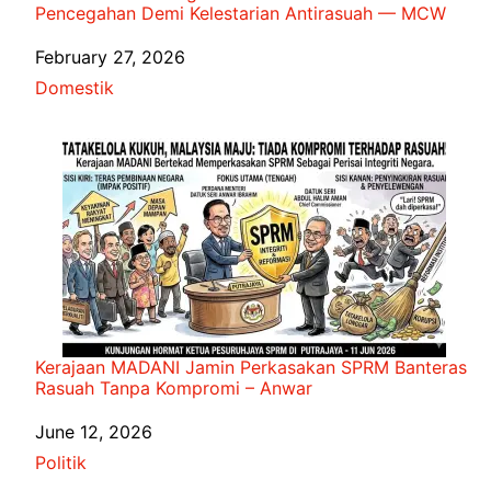
Pencegahan Demi Kelestarian Antirasuah — MCW
Date
February 27, 2026
In relation to
Domestik
Kerajaan MADANI Jamin Perkasakan SPRM Banteras
Rasuah Tanpa Kompromi – Anwar
Date
June 12, 2026
In relation to
Politik