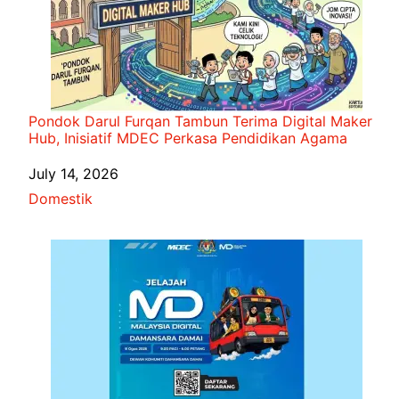
Pondok Darul Furqan Tambun Terima Digital Maker
Hub, Inisiatif MDEC Perkasa Pendidikan Agama
Date
July 14, 2026
In relation to
Domestik