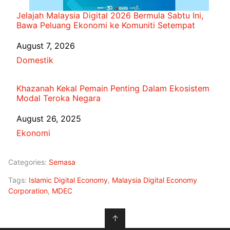
Jelajah Malaysia Digital 2026 Bermula Sabtu Ini,
Bawa Peluang Ekonomi ke Komuniti Setempat
Date
August 7, 2026
In relation to
Domestik
Khazanah Kekal Pemain Penting Dalam Ekosistem
Modal Teroka Negara
Date
August 26, 2025
In relation to
Ekonomi
Categories:
Semasa
Tags:
Islamic Digital Economy
,
Malaysia Digital Economy
Corporation
,
MDEC
↑