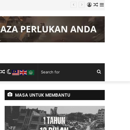
Log
Random
Sidebar
In
Article
m
ram
kTok
RSS
Random
Switch
Search
Article
skin
for
MASA UNTUK MEMBANTU