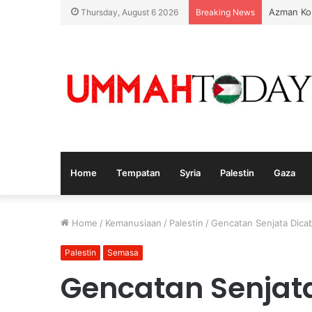
Azman Ko
Thursday, August 6 2026
Breaking News
Home
Tempatan
Syria
Palestin
Gaza
Home
/
Kemanusiaan
/
Palestin
/
Gencatan Senjata Dicab
Palestin
Semasa
Gencatan Senjata