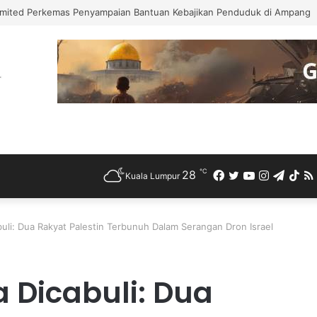
mited Perkemas Penyampaian Bantuan Kebajikan Penduduk di Ampang
℃
28
Facebook
Twitter
YouTube
Instagra
Teleg
Ti
Kuala Lumpur
uli: Dua Rakyat Palestin Terbunuh Dalam Serangan Dron Israel
 Dicabuli: Dua