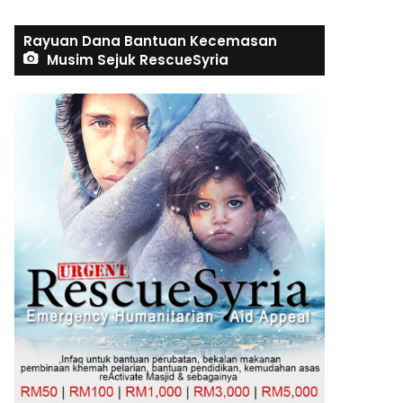
Rayuan Dana Bantuan Kecemasan
Musim Sejuk RescueSyria