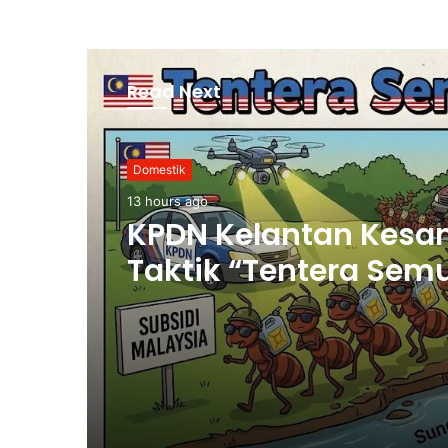
Read Next
Domestik
13 hours ago
KPDN Kelantan Kesa
Taktik “Tentera Sem
Seludup Bahan Api
Bersubsidi di Semp