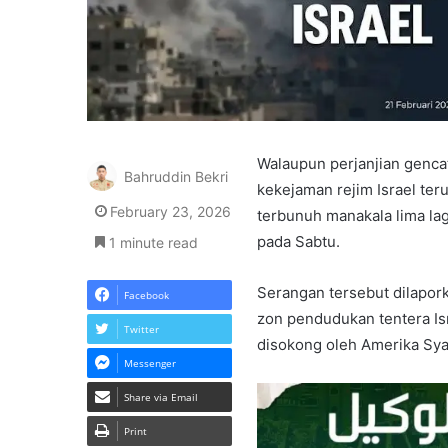
Walaupun perjanjian gencat
Bahruddin Bekri
kekejaman rejim Israel teru
February 23, 2026
terbunuh manakala lima la
pada Sabtu.
1 minute read
Serangan tersebut dilapor
Facebook
zon pendudukan tentera Is
Twitter
disokong oleh Amerika Syar
Messenger
Share via Email
Print