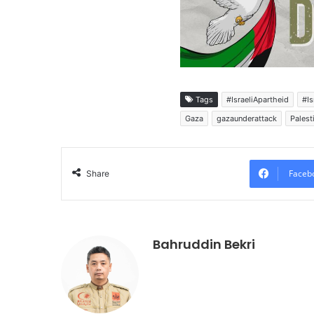
Tags
#IsraeliApartheid
#Is
Gaza
gazaunderattack
Palest
Faceb
Share
Bahruddin Bekri