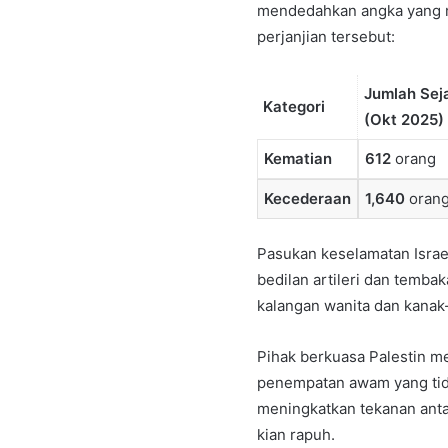
mendedahkan angka yang 
perjanjian tersebut:
Jumlah Sej
Kategori
(Okt 2025)
Kematian
612
orang
Kecederaan
1,640
oran
Pasukan keselamatan Israe
bedilan artileri dan temba
kalangan wanita dan kanak
Pihak berkuasa Palestin m
penempatan awam yang tidak
meningkatkan tekanan ant
kian rapuh.