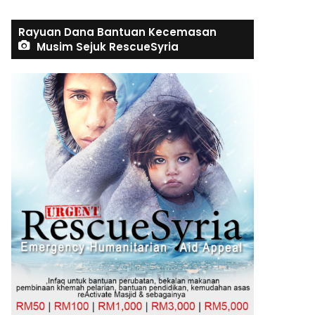
Rayuan Dana Bantuan Kecemasan
Musim Sejuk RescueSyria