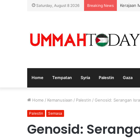
Kerajaan 
Saturday, August 8 2026
Breaking News
Home
Tempatan
Syria
Palestin
Gaza
Home
/
Kemanusiaan
/
Palestin
/
Genosid: Serangan Isra
Palestin
Semasa
Genosid: Seranga