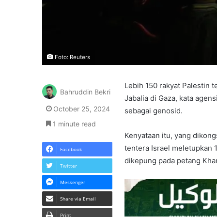
Foto: Reuters
Lebih 150 rakyat Palestin 
Bahruddin Bekri
Jabalia di Gaza, kata agen
October 25, 2024
sebagai genosid.
1 minute read
Kenyataan itu, yang dikon
tentera Israel meletupkan
Facebook
dikepung pada petang Kha
Twitter
Messenger
Share via Email
Print