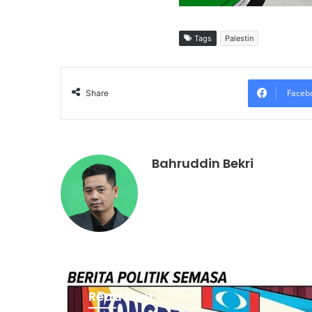
Tags
Palestin
Faceb
Share
Bahruddin Bekri
Read Next