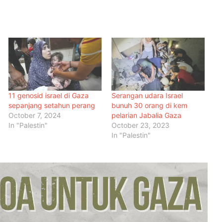
11 genosid israel di Gaza
Serangan udara Israel
sepanjang setahun perang
bunuh 30 orang di kem
October 7, 2024
pelarian Jabalia Gaza
In "Palestin"
October 23, 2023
In "Palestin"
Malaysia Dipilih Jadi Tuan Rumah
Kongres Farmasi Dunia 2027
Malaysia-Hungary Perkukuh
Kerjasama Pertanian dan