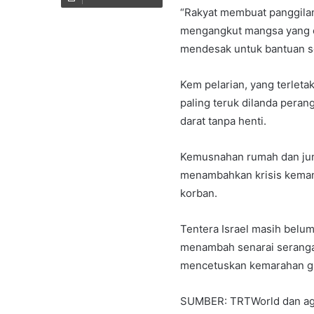
“Rakyat membuat panggila
mengangkut mangsa yang c
mendesak untuk bantuan se
Kem pelarian, yang terleta
paling teruk dilanda pera
darat
tanpa henti.
Kemusnahan rumah dan jum
menambahkan krisis kemanu
korban.
Tentera Israel masih belum
menambah senarai serangan
mencetuskan kemarahan gl
SUMBER:
TRTWorld dan ag