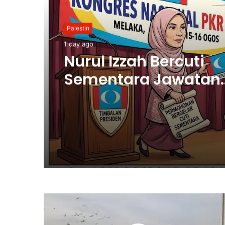
Palestin
1 day ago
Nurul Izzah Bercuti
Sementara Jawatan
Timbalan Presiden P
Saifuddin Pemangku
Tugas