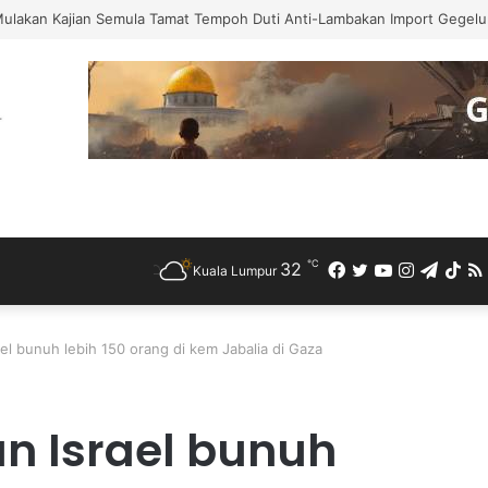
Mulakan Kajian Semula Tamat Tempoh Duti Anti-Lambakan Import Gegelun
℃
32
Facebook
Twitter
YouTube
Instagra
Teleg
Ti
Kuala Lumpur
el bunuh lebih 150 orang di kem Jabalia di Gaza
n Israel bunuh