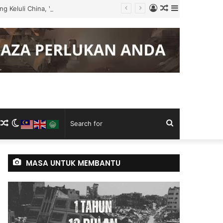
Log
Random
Sidebar
g Keluli China, Vietnam
In
Article
m
ram
kTok
RSS
Random
Switch
Search
Article
skin
for
MASA UNTUK MEMBANTU