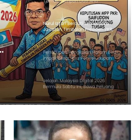
Tamat Tempoh Duti Anti-
Lambakan Import Gegelung Keluli
China, Vietnam
Nurul Izzah Bercuti Sementara
Jawatan Timbalan Presiden PKR,
Saifuddin Pemangku Tugas
Penutupan Pangkalan Haram Beri
KR,
Impak Besar, Kes Penyeludupan
Petrol dan Diesel Menjunam
Jelajah Malaysia Digital 2026
Bermula Sabtu Ini, Bawa Peluang
Ekonomi ke Komuniti Setempat
Malaysia Dipilih Jadi Tuan Rumah
Kongres Farmasi Dunia 2027
Malaysia-Hungary Perkukuh