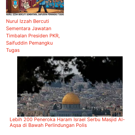
Nurul Izzah Bercuti
Sementara Jawatan
Timbalan Presiden PKR,
Saifuddin Pemangku
Tugas
Lebih 200 Peneroka Haram Israel Serbu Masjid Al-
Aqsa di Bawah Perlindungan Polis