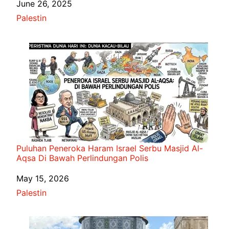
Date
June 26, 2025
In relation to
Palestin
Puluhan Peneroka Haram Israel Serbu Masjid Al-
Aqsa Di Bawah Perlindungan Polis
Date
May 15, 2026
In relation to
Palestin