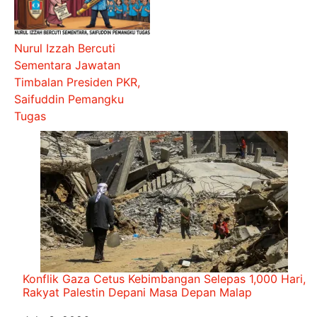
Nurul Izzah Bercuti
Sementara Jawatan
Timbalan Presiden PKR,
Saifuddin Pemangku
Tugas
Konflik Gaza Cetus Kebimbangan Selepas 1,000 Hari,
Rakyat Palestin Depani Masa Depan Malap