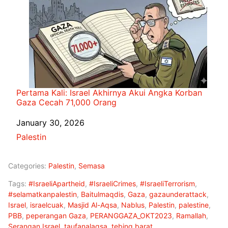
Pertama Kali: Israel Akhirnya Akui Angka Korban
Gaza Cecah 71,000 Orang
Date
January 30, 2026
In relation to
Palestin
Categories:
Palestin
,
Semasa
Tags:
#IsraeliApartheid
,
#IsraeliCrimes
,
#IsraeliTerrorism
,
#selamatkanpalestin
,
Baitulmaqdis
,
Gaza
,
gazaunderattack
,
Israel
,
israelcuak
,
Masjid Al-Aqsa
,
Nablus
,
Palestin
,
palestine
,
PBB
,
peperangan Gaza
,
PERANGGAZA_OKT2023
,
Ramallah
,
Serangan Israel
,
taufanalaqsa
,
tebing barat