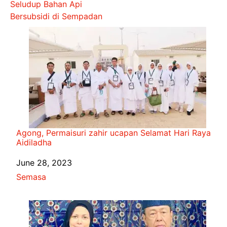
Seludup Bahan Api
Bersubsidi di Sempadan
Agong, Permaisuri zahir ucapan Selamat Hari Raya
Aidiladha
Date
June 28, 2023
In relation to
Semasa