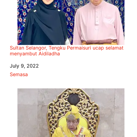
Sultan Selangor, Tengku Permaisuri ucap selamat
menyambut Aidiladha
Date
July 9, 2022
In relation to
Semasa