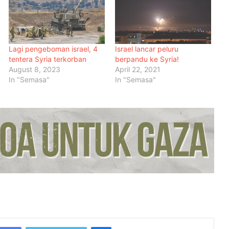
Lagi pengeboman israel, 4
Israel lancar peluru
tentera Syria terkorban
berpandu ke Syria!
August 8, 2023
April 22, 2021
In "Semasa"
In "Semasa"
Menteri Arab dan Islam Bersetuju
Wujud Mekanisme Tetap
Dokumentasi Pelanggaran Israel di
Baitulmaqdis Timur
Hampir 20 Negara Islam
Pertimbang Tindakan Kolektif
Tangani Pelanggaran Israel di Al-
Aqsa
Kadar Emigrasi Israel Capai Rekod
Tertinggi, Hampir 270,000
Penduduk Berpindah Keluar
Messenger