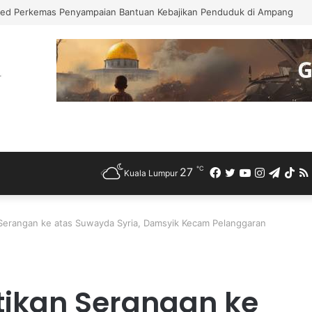
ed Perkemas Penyampaian Bantuan Kebajikan Penduduk di Ampang
℃
27
Facebook
Twitter
YouTube
Instagra
Teleg
Ti
Kuala Lumpur
 Serangan ke atas Suwayda Syria, Damsyik Kecam Pelanggaran
ntikan Serangan ke