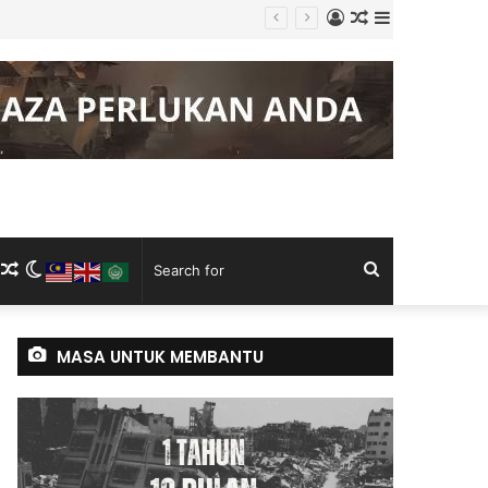
Log
Random
Sidebar
In
Article
m
ram
kTok
RSS
Random
Switch
Search
Article
skin
for
MASA UNTUK MEMBANTU