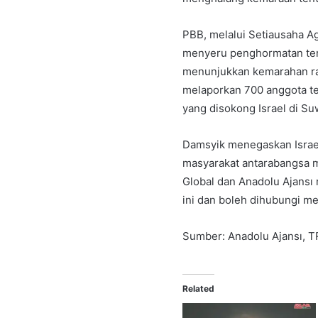
PBB, melalui Setiausaha A
menyeru penghormatan terh
menunjukkan kemarahan rak
melaporkan 700 anggota t
yang disokong Israel di Su
Damsyik menegaskan Israe
masyarakat antarabangsa m
Global dan Anadolu Ajans
ini dan boleh dihubungi m
Sumber: Anadolu Ajansı, T
Related