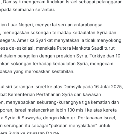
n, Damsyik mengecam tindakan Israel sebagai pelanggaran
epada keamanan serantau.
rian Luar Negeri, menyertai seruan antarabangsa
, menegaskan sokongan terhadap kedaulatan Syria dan
segera. Amerika Syarikat menyatakan ia tidak menyokong
esa de-eskalasi, manakala Putera Mahkota Saudi turut
t dalam panggilan dengan presiden Syria. Türkiye dan 10
hkan sokongan terhadap kedaulatan Syria, mengecam
ndakan yang merosakkan kestabilan.
l siri serangan Israel ke atas Damsyik pada 16 Julai 2025,
abat Kementerian Pertahanan Syria dan kawasan
den, menyebabkan sekurang-kurangnya tiga kematian dan
oran, Israel melancarkan lebih 100 misil ke atas kereta
a Syria di Suwayda, dengan Menteri Pertahanan Israel,
n serangan itu sebagai “pukulan menyakitkan” untuk
era Syria ke kawasan Druze.