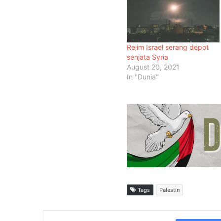
Rejim Israel serang depot
senjata Syria
August 20, 2021
In "Dunia"
Tags
Palestin