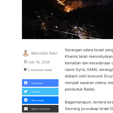
Serangan udara Israel yan
Bahruddin Bekri
Khamis telah mencetuskan
July 18, 2025
kematian dan kecederaan 
rasmi Syria, SANA, serang
2 minutes read
didiami oleh komuniti Dr
menjadi sasaran utama, m
Facebook
penduduk Badwi.
Twitter
Messenger
Bagaimanapun, tentera Isr
Seorang jurucakap Israel D
Share via Email