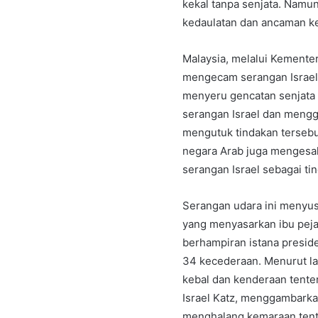
kekal tanpa senjata. Namu
kedaulatan dan ancaman k
Malaysia, melalui Kemente
mengecam serangan Israel
menyeru gencatan senjata 
serangan Israel dan mengg
mengutuk tindakan tersebu
negara Arab juga mengesa
serangan Israel sebagai ti
Serangan udara ini menyusu
yang menyasarkan ibu pej
berhampiran istana presi
34 kecederaan. Menurut lap
kebal dan kenderaan tenter
Israel Katz, menggambarka
menghalang kemaraan tent