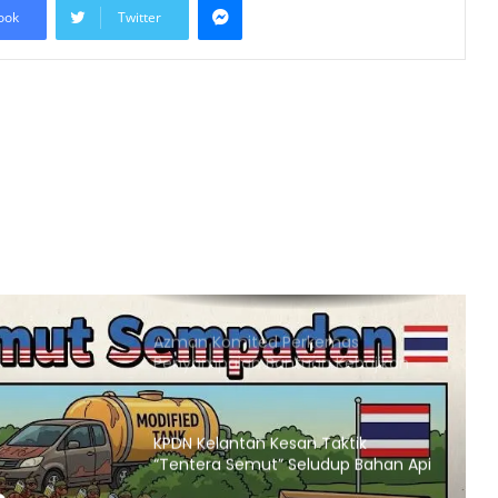
ook
Twitter
Mesir Desak Pembukaan
Sempadan Rafah, Israel Tegas
Hadkan Laluan Bantuan ke Gaza
Keputusan Mahkamah Jerman
Lindungi Kritikan Terhadap Israel Uji
Doktrin ‘Staatsrason’
Pemartabatan Bahasa Melayu Perlu
Dijadikan Agenda Nasional
Membabitkan Semua Sektor
Azman Komited Perkemas
Penyampaian Bantuan Kebajikan
Penduduk di Ampang
KPDN Kelantan Kesan Taktik
“Tentera Semut” Seludup Bahan Api
Bersubsidi di Sempadan