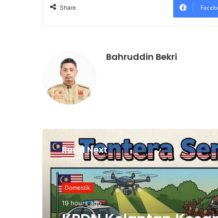
Faceb
Share
Bahruddin Bekri
Read Next
Domestik
19 hours ago