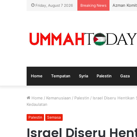
Azman Komit
Friday, August 7 2026
Breaking News
Home
Tempatan
Syria
Palestin
Gaza
Home
/
Kemanusiaan
/
Palestin
/
Israel Diseru Hentikan
Kedaulatan
Palestin
Semasa
Israel Diseru He