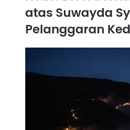
atas Suwayda Sy
Pelanggaran Ke