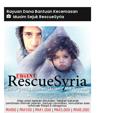
Rayuan Dana Bantuan Kecemasan
Musim Sejuk RescueSyria