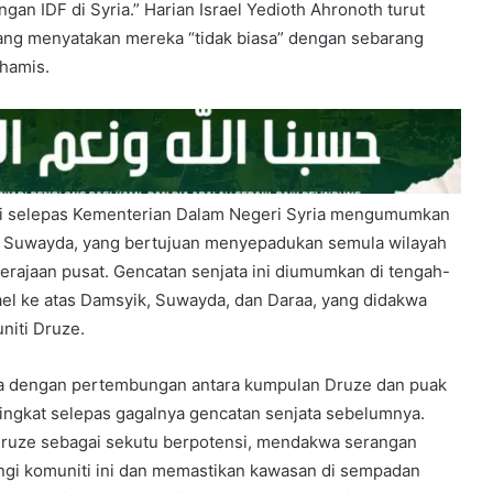
an IDF di Syria.” Harian Israel Yedioth Ahronoth turut
ang menyatakan mereka “tidak biasa” dengan sebarang
hamis.
ari selepas Kementerian Dalam Negeri Syria mengumumkan
di Suwayda, yang bertujuan menyepadukan semula wilayah
erajaan pusat. Gencatan senjata ini diumumkan di tengah-
ael ke atas Damsyik, Suwayda, dan Daraa, yang didakwa
niti Druze.
la dengan pertembungan antara kumpulan Druze dan puak
ngkat selepas gagalnya gencatan senjata sebelumnya.
Druze sebagai sekutu berpotensi, mendakwa serangan
gi komuniti ini dan memastikan kawasan di sempadan