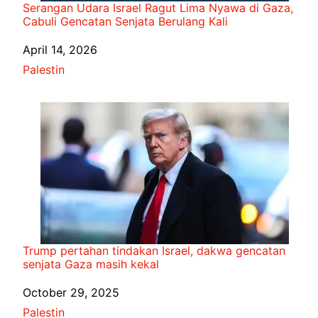
Serangan Udara Israel Ragut Lima Nyawa di Gaza,
Cabuli Gencatan Senjata Berulang Kali
Date
April 14, 2026
In relation to
Palestin
Trump pertahan tindakan Israel, dakwa gencatan
senjata Gaza masih kekal
Date
October 29, 2025
In relation to
Palestin