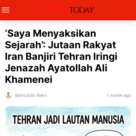
‘Saya Menyaksikan
Sejarah’: Jutaan Rakyat
Iran Banjiri Tehran Iringi
Jenazah Ayatollah Ali
Khamenei
1 month ago
Bahruddin Bekri