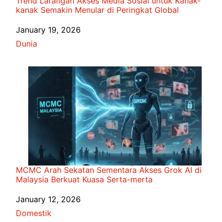
Trend Larangan Akses Media Sosial untuk Kanak-
kanak Semakin Menular di Peringkat Global
Date
January 19, 2026
In relation to
Dunia
MCMC Arah Sekatan Sementara Akses Grok AI di
Malaysia Berkuat Kuasa Serta-merta
Date
January 12, 2026
In relation to
Domestik