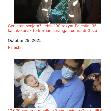
Genjatan senjata? Lebih 100 rakyat Palestin, 35
kanak-kanak terkorban serangan udara di Gaza
Date
October 29, 2025
In relation to
Palestin
10,000 sudah tinggalkan Semenanjung Gaza : PBB