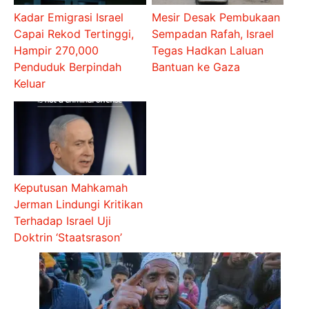
Kadar Emigrasi Israel
Mesir Desak Pembukaan
Capai Rekod Tertinggi,
Sempadan Rafah, Israel
Hampir 270,000
Tegas Hadkan Laluan
Penduduk Berpindah
Bantuan ke Gaza
Keluar
Keputusan Mahkamah
Jerman Lindungi Kritikan
Terhadap Israel Uji
Doktrin ‘Staatsrason’