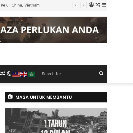
Log
Random
Sidebar
 Tugas
In
Article
m
ram
kTok
RSS
Random
Switch
Search
Article
skin
for
MASA UNTUK MEMBANTU