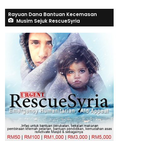
Rayuan Dana Bantuan Kecemasan
Musim Sejuk RescueSyria