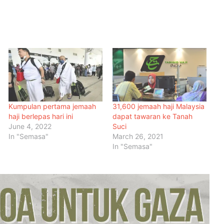
Kumpulan pertama jemaah
31,600 jemaah haji Malaysia
haji berlepas hari ini
dapat tawaran ke Tanah
June 4, 2022
Suci
In "Semasa"
March 26, 2021
In "Semasa"
Malaysia Dipilih Jadi Tuan Rumah
Kongres Farmasi Dunia 2027
Malaysia-Hungary Perkukuh
Kerjasama Pertanian dan