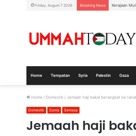
Nurul Izzah
Friday, August 7 2026
Breaking News
Home
Tempatan
Syria
Palestin
Gaza
Home
/
Domestik
/
Jemaah haji bakal berangkat ke tana
Domestik
Dunia
Semasa
Jemaah haji bak