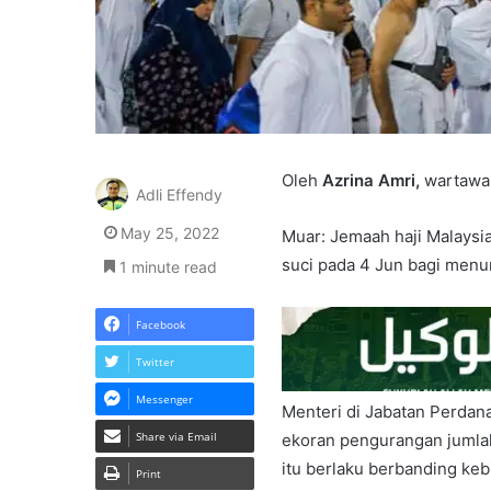
Oleh
Azrina Amri,
wartawan
Adli Effendy
May 25, 2022
Muar: Jemaah haji Malaysi
suci pada 4 Jun bagi menu
1 minute read
Facebook
Twitter
Messenger
Menteri di Jabatan Perdana
Share via Email
ekoran pengurangan jumla
itu berlaku berbanding keb
Print