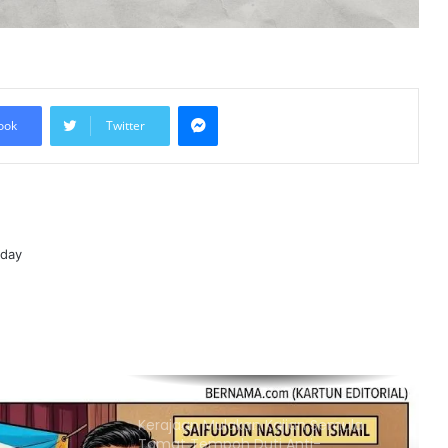
Keterjaminan Makanan
Ketua Mossad Pecat Dua Pegawai
Kanan Kerana Plot Gagal Guling
Kerajaan Iran
Messenger
ook
Twitter
Itali Bakal Berdepan Gelombang
Haba Ekstrem Selama 10 Hari Lagi,
Suhu Mencecah 48°C
Empat Rakyat Palestin Cedera,
oday
Israel Arah Tebang Pokok di 78 Ekar
Tanah Tebing Barat
RCI Tabung Haji: SPRM Sambung
Rakam Percakapan Bekas CFO
Kerajaan Mulakan Kajian Semula
Tamat Tempoh Duti Anti-