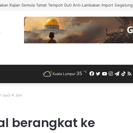
 Bercuti Sementara Jawatan Timbalan Presiden PKR, Saifuddin Pemangku
℃
35
Facebook
Twitter
YouTube
Instagra
Teleg
Ti
Kuala Lumpur
h suci 4 Jun
al berangkat ke