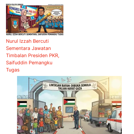
Nurul Izzah Bercuti
Sementara Jawatan
Timbalan Presiden PKR,
Saifuddin Pemangku
Tugas