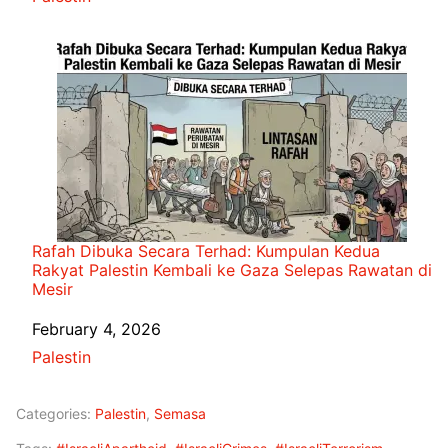
Rafah Dibuka Secara Terhad: Kumpulan Kedua
Rakyat Palestin Kembali ke Gaza Selepas Rawatan di
Mesir
Date
February 4, 2026
In relation to
Palestin
Categories:
Palestin
,
Semasa