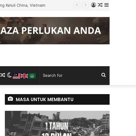
Log
Random
Sidebar
gku Tugas
In
Article
m
ram
kTok
RSS
Random
Switch
Search
Article
skin
for
MASA UNTUK MEMBANTU