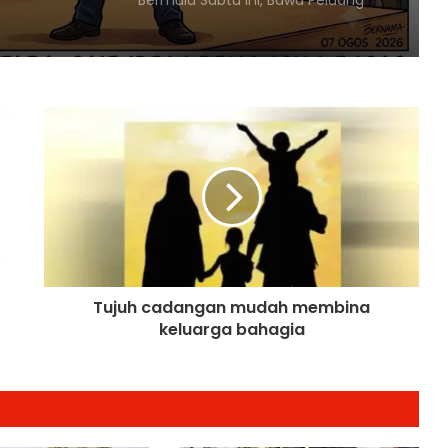
Kongres Farmasi Dunia 2027
KR,
Malaysia-Hungary Perkukuh
Kerjasama Pertanian dan
Keterjaminan Makanan
Ketua Mossad Pecat Dua Pegawai
Kanan Kerana Plot Gagal Guling
Kerajaan Iran
Itali Bakal Berdepan Gelombang
Haba Ekstrem Selama 10 Hari Lagi,
Suhu Mencecah 48°C
Tujuh cadangan mudah membina
keluarga bahagia
Empat Rakyat Palestin Cedera,
Israel Arah Tebang Pokok di 78 Ekar
Tanah Tebing Barat
RCI Tabung Haji: SPRM Sambung