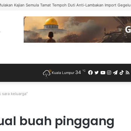
ah Bercuti Sementara Jawatan Timbalan Presiden PKR, Saifuddin Peman
℃
34
Facebook
Twitter
YouTube
Instagra
Teleg
Ti
Kuala Lumpur
 sara keluarga”
jual buah pinggang