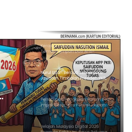
Kerajaan Mulakan Kajian Semula
Tamat Tempoh Duti Anti-
Lambakan Import Gegelung Keluli
China, Vietnam
Nurul Izzah Bercuti Sementara
Jawatan Timbalan Presiden PKR,
Saifuddin Pemangku Tugas
Penutupan Pangkalan Haram Beri
Impak Besar, Kes Penyeludupan
Petrol dan Diesel Menjunam
an
Jelajah Malaysia Digital 2026
sar,
Bermula Sabtu Ini, Bawa Peluang
Ekonomi ke Komuniti Setempat
trol
m
Malaysia Dipilih Jadi Tuan Rumah