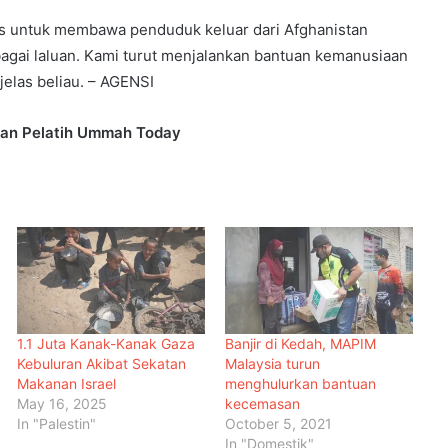
as untuk membawa penduduk keluar dari Afghanistan
gai laluan. Kami turut menjalankan bantuan kemanusiaan
jelas beliau. – AGENSI
awan Pelatih Ummah Today
1.1 Juta Kanak-Kanak Gaza
Banjir di Kedah, MAPIM
Kebuluran Akibat Sekatan
Malaysia turun
Makanan Israel
menghulurkan bantuan
May 16, 2025
kecemasan
Malaysia Dipilih Jadi Tuan Rumah
In "Palestin"
October 5, 2021
Kongres Farmasi Dunia 2027
In "Domestik"