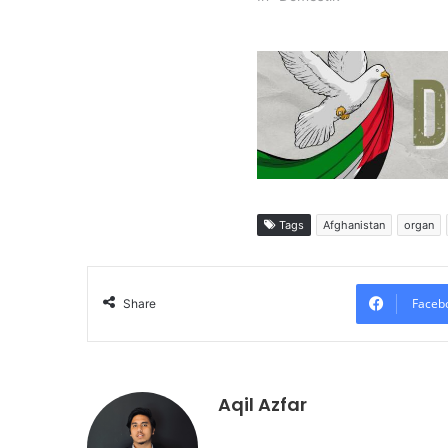
Tags
Afghanistan
organ
Faceb
Share
Aqil Azfar