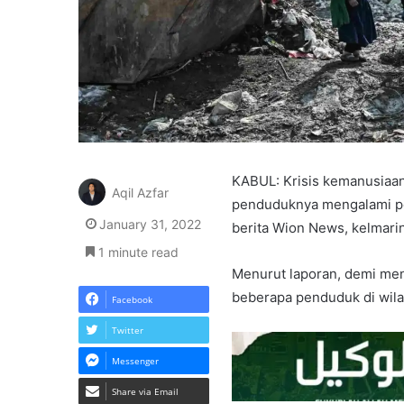
KABUL: Krisis kemanusiaa
Aqil Azfar
penduduknya mengalami pel
January 31, 2022
berita Wion News, kelmarin
1 minute read
Menurut laporan, demi me
beberapa penduduk di wila
Facebook
Twitter
Messenger
Share via Email