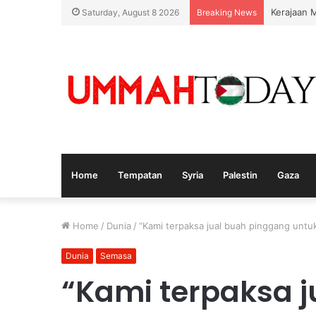
Nurul Izz
Saturday, August 8 2026
Breaking News
Home
Tempatan
Syria
Palestin
Gaza
Home
/
Dunia
/
“Kami terpaksa jual buah pinggang untuk
Dunia
Semasa
“Kami terpaksa 