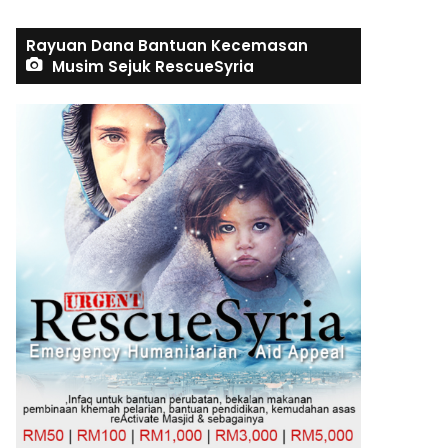
Rayuan Dana Bantuan Kecemasan
Musim Sejuk RescueSyria