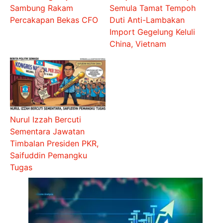
Sambung Rakam
Semula Tamat Tempoh
Percakapan Bekas CFO
Duti Anti-Lambakan
Import Gegelung Keluli
China, Vietnam
Nurul Izzah Bercuti
Sementara Jawatan
Timbalan Presiden PKR,
Saifuddin Pemangku
Tugas