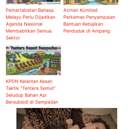
Pemartabatan Bahasa
Azman Komited
Melayu Perlu Dijadikan
Perkemas Penyampaian
Agenda Nasional
Bantuan Kebajikan
Membabitkan Semua
Penduduk di Ampang
Sektor
KPDN Kelantan Kesan
Taktik “Tentera Semut”
Seludup Bahan Api
Bersubsidi di Sempadan