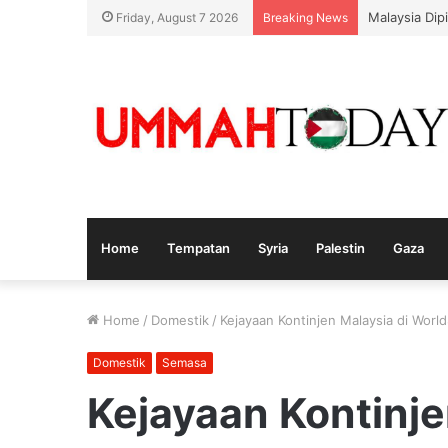
Malaysia-Hu
Friday, August 7 2026
Breaking News
Home
Tempatan
Syria
Palestin
Gaza
Home
/
Domestik
/
Kejayaan Kontinjen Malaysia di Worl
Domestik
Semasa
Kejayaan Kontinje