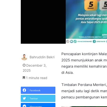
Pencapaian kontinjen Malay
Bahruddin Bekri
2025 menunjukkan anak mud
December 3,
negara memiliki kemahiran
2025
di Asia.
1 minute read
Timbalan Perdana Menteri,
Facebook
menjadi satu lagi detik m
pemacu pembangunan kemah
Twitter
Messenger