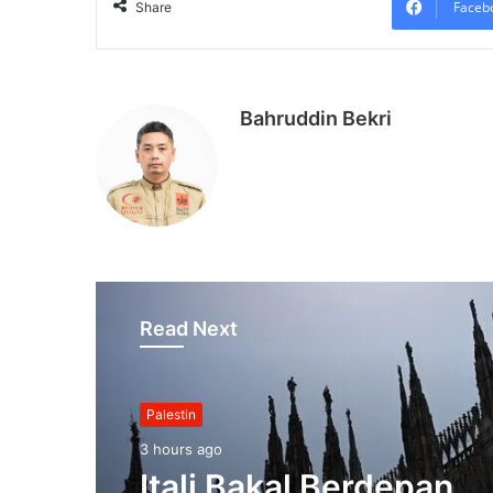
Faceb
Share
Bahruddin Bekri
Read Next
Palestin
3 hours ago
Itali Bakal Berdepan