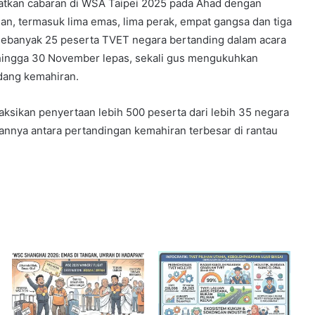
atkan cabaran di WSA Taipei 2025 pada Ahad dengan
an, termasuk lima emas, lima perak, empat gangsa dan tiga
 Sebanyak 25 peserta TVET negara bertanding dalam acara
 hingga 30 November lepas, sekali gus mengukuhkan
idang kemahiran.
Malaysia Dipilih Jadi Tuan Rumah
Kongres Farmasi Dunia 2027
yaksikan penyertaan lebih 500 peserta dari lebih 35 negara
annya antara pertandingan kemahiran terbesar di rantau
Malaysia-Hungary Perkukuh
Kerjasama Pertanian dan Keterjaminan
Makanan
Ketua Mossad Pecat Dua Pegawai
Kanan Kerana Plot Gagal Guling
Kerajaan Iran
Itali Bakal Berdepan Gelombang Haba
Ekstrem Selama 10 Hari Lagi, Suhu
Mencecah 48°C