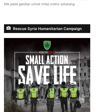
Klik pada gambar untuk infaq online sekarang
Rescue Syria Humanitarian Campaign