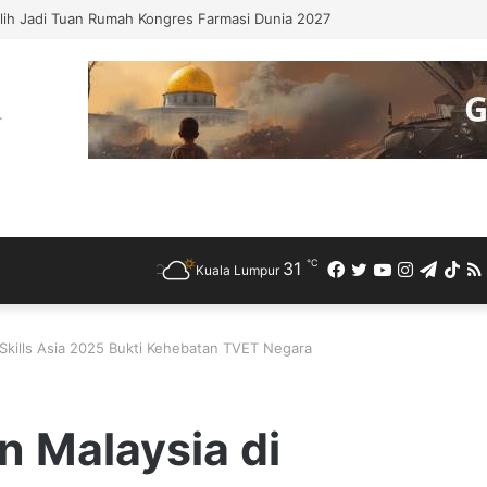
ngary Perkukuh Kerjasama Pertanian dan Keterjaminan Makanan
℃
31
Facebook
Twitter
YouTube
Instagra
Teleg
Ti
Kuala Lumpur
dSkills Asia 2025 Bukti Kehebatan TVET Negara
n Malaysia di