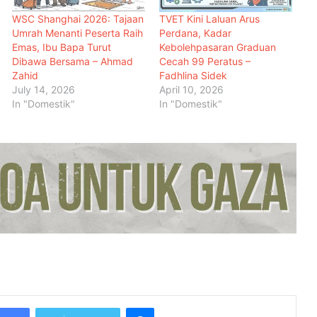
WSC Shanghai 2026: Tajaan
TVET Kini Laluan Arus
Empat Rakyat Palestin Cedera, Israel
Umrah Menanti Peserta Raih
Perdana, Kadar
Arah Tebang Pokok di 78 Ekar Tanah
Emas, Ibu Bapa Turut
Kebolehpasaran Graduan
Tebing Barat
Dibawa Bersama – Ahmad
Cecah 99 Peratus –
Zahid
Fadhlina Sidek
RCI Tabung Haji: SPRM Sambung
July 14, 2026
April 10, 2026
Rakam Percakapan Bekas CFO
In "Domestik"
In "Domestik"
Kerajaan Mulakan Kajian Semula
Tamat Tempoh Duti Anti-Lambakan
Import Gegelung Keluli China, Vietnam
Nurul Izzah Bercuti Sementara
Jawatan Timbalan Presiden PKR,
Saifuddin Pemangku Tugas
Penutupan Pangkalan Haram Beri
Impak Besar, Kes Penyeludupan Petrol
dan Diesel Menjunam
Messenger