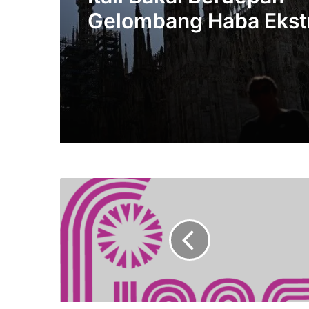
Gelombang Haba Eks
Selama 10 Hari Lagi, 
Mencecah 48°C