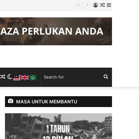
Log
Random
Sidebar
In
Article
m
ram
kTok
RSS
Random
Switch
Search
Article
skin
for
MASA UNTUK MEMBANTU