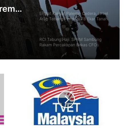
trem
Empat Rakyat Palestin Cedera, Israel
Suhu
Arah Tebang Pokok di 78 Ekar Tanah
Tebing Barat
RCI Tabung Haji: SPRM Sambung
Rakam Percakapan Bekas CFO
Kerajaan Mulakan Kajian Semula
Tamat Tempoh Duti Anti-Lambakan
Import Gegelung Keluli China, Vietnam
Nurul Izzah Bercuti Sementara
Jawatan Timbalan Presiden PKR,
Saifuddin Pemangku Tugas
Penutupan Pangkalan Haram Beri
Impak Besar, Kes Penyeludupan Petrol