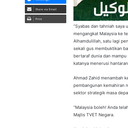
Share via Email
Print
“Syabas dan tahniah saya 
mengangkat Malaysia ke tem
Alhamdulillah, satu lagi 
sekali gus membuktikan b
bertaraf dunia dan mampu b
katanya menerusi hantaran 
Ahmad Zahid menambah ke
pembangunan kemahiran ne
sektor strategik masa depa
“Malaysia boleh! Anda tel
Majlis TVET Negara.