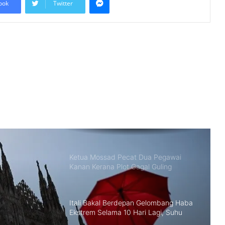
ook
Twitter
Jelajah Malaysia Digital 2026 Bermula
Sabtu Ini, Bawa Peluang Ekonomi ke
Komuniti Setempat
Malaysia Dipilih Jadi Tuan Rumah
Kongres Farmasi Dunia 2027
Malaysia-Hungary Perkukuh
Kerjasama Pertanian dan Keterjaminan
Makanan
Ketua Mossad Pecat Dua Pegawai
Kanan Kerana Plot Gagal Guling
Kerajaan Iran
Itali Bakal Berdepan Gelombang Haba
Ekstrem Selama 10 Hari Lagi, Suhu
Mencecah 48°C