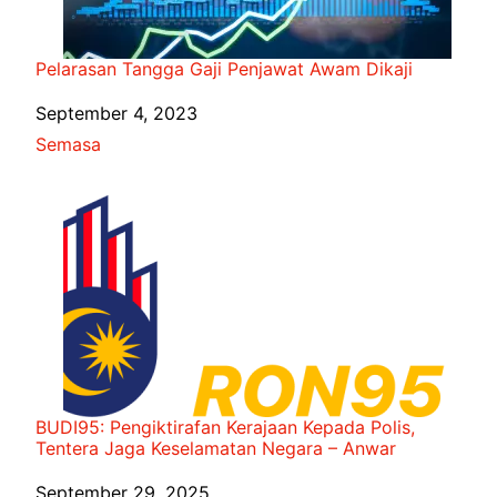
Pelarasan Tangga Gaji Penjawat Awam Dikaji
Date
September 4, 2023
In relation to
Semasa
BUDI95: Pengiktirafan Kerajaan Kepada Polis,
Tentera Jaga Keselamatan Negara – Anwar
Date
September 29, 2025