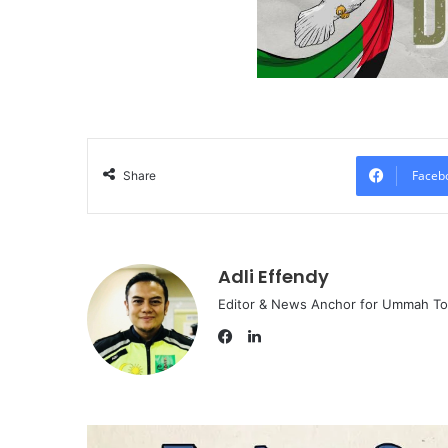
Faceb
Share
Adli Effendy
Editor & News Anchor for Ummah T
L
i
F
n
a
k
c
e
e