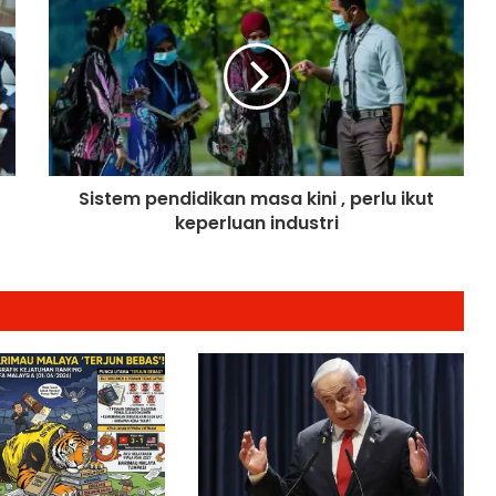
Hampir 20 Negara Islam
Pertimbang Tindakan Kolektif
Tangani Pelanggaran Israel di Al-
Aqsa
Kadar Emigrasi Israel Capai Rekod
Tertinggi, Hampir 270,000
Penduduk Berpindah Keluar
Sistem pendidikan masa kini , perlu ikut
keperluan industri
Mesir Desak Pembukaan
Sempadan Rafah, Israel Tegas
Hadkan Laluan Bantuan ke Gaza
Keputusan Mahkamah Jerman
Lindungi Kritikan Terhadap Israel Uji
Doktrin ‘Staatsrason’
Pemartabatan Bahasa Melayu Perlu
Dijadikan Agenda Nasional
Membabitkan Semua Sektor