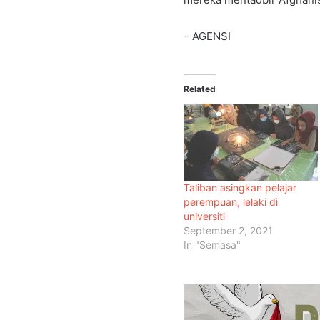
– AGENSI
Related
Taliban asingkan pelajar
perempuan, lelaki di
universiti
September 2, 2021
In "Semasa"