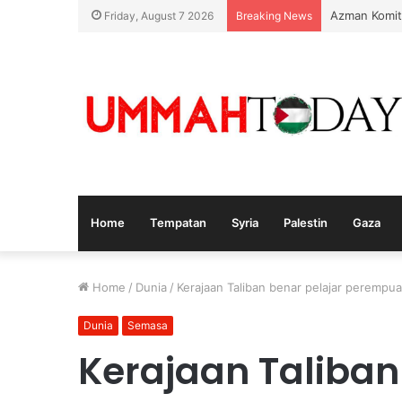
KPDN Kelanta
Friday, August 7 2026
Breaking News
Home
Tempatan
Syria
Palestin
Gaza
Home
/
Dunia
/
Kerajaan Taliban benar pelajar peremp
Dunia
Semasa
Kerajaan Taliban