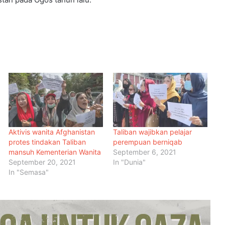
Aktivis wanita Afghanistan
Taliban wajibkan pelajar
protes tindakan Taliban
perempuan berniqab
mansuh Kementerian Wanita
September 6, 2021
September 20, 2021
In "Dunia"
In "Semasa"
Menteri Arab dan Islam Bersetuju
Wujud Mekanisme Tetap
Dokumentasi Pelanggaran Israel di
Baitulmaqdis Timur