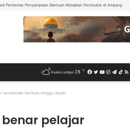
n Kesan Taktik “Tentera Semut” Seludup Bahan Api Bersubsidi di Semp
℃
28
Facebook
Twitter
YouTube
Instagra
Teleg
Ti
Kuala Lumpur
uan bersekolah bermula minggu depan
 benar pelajar