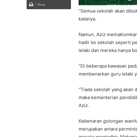
Print
“Semua sekolah akan dibuka
katanya.
Namun, Aziz memaklumkan 
hadir ke sekolah seperti p
lelaki dan mereka hanya bo
“Di beberapa kawasan peda
membenarkan guru lelaki y
“Tiada sekolah yang akan di
maka kementerian pendidi
Aziz.
Kebenaran golongan wanita
merupakan antara perminta
mereka mentadbir Afghanis