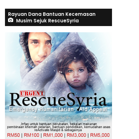
Rayuan Dana Bantuan Kecemasan
Musim Sejuk RescueSyria