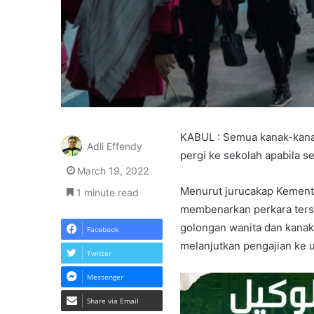
KABUL : Semua kanak-kana
Adli Effendy
pergi ke sekolah apabila 
March 19, 2022
Menurut jurucakap Kement
1 minute read
membenarkan perkara ters
golongan wanita dan kana
Facebook
melanjutkan pengajian ke un
Twitter
Messenger
Share via Email