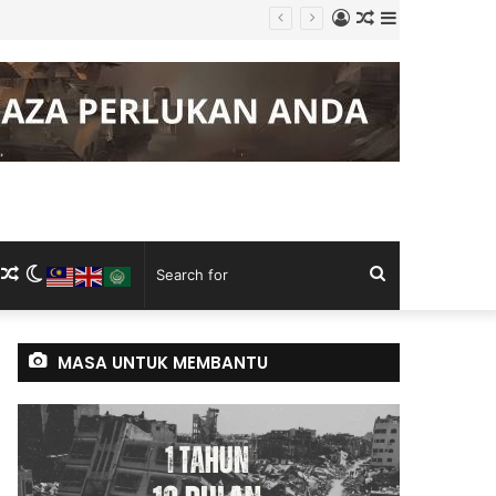
Log
Random
Sidebar
adan
In
Article
m
ram
kTok
RSS
Random
Switch
Search
Article
skin
for
MASA UNTUK MEMBANTU