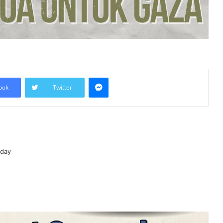
Hampir 20 Negara Islam
Pertimbang Tindakan Kolektif
Tangani Pelanggaran Israel di Al-
Aqsa
Kadar Emigrasi Israel Capai Rekod
Tertinggi, Hampir 270,000
Penduduk Berpindah Keluar
Messenger
ook
Twitter
Mesir Desak Pembukaan
Sempadan Rafah, Israel Tegas
Hadkan Laluan Bantuan ke Gaza
Keputusan Mahkamah Jerman
Lindungi Kritikan Terhadap Israel Uji
oday
Doktrin ‘Staatsrason’
Pemartabatan Bahasa Melayu Perlu
Dijadikan Agenda Nasional
Membabitkan Semua Sektor