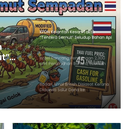
Azman Komited Perkemas
Penyampaian Bantuan Kebajikan
Penduduk di Ampang
KPDN Kelantan Kesan Taktik
“Tentera Semut” Seludup Bahan Api
Bersubsidi di Sempadan
n
ut”
Israel Rancang Pembinaan 2,300
Unit Perumahan Baharu, Luaskan
Penempatan Haram di
Baitulmaqdis Timur
adan
Badan Amal British Disiasat Kerana
Didakwa Salur Dana ke
Penempatan Haram Israel
Menteri Arab dan Islam Bersetuju
Wujud Mekanisme Tetap
Dokumentasi Pelanggaran Israel di
Baitulmaqdis Timur