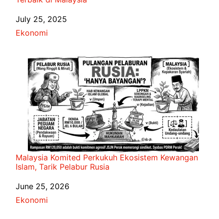
Date
July 25, 2025
In relation to
Ekonomi
Malaysia Komited Perkukuh Ekosistem Kewangan
Islam, Tarik Pelabur Rusia
Date
June 25, 2026
In relation to
Ekonomi