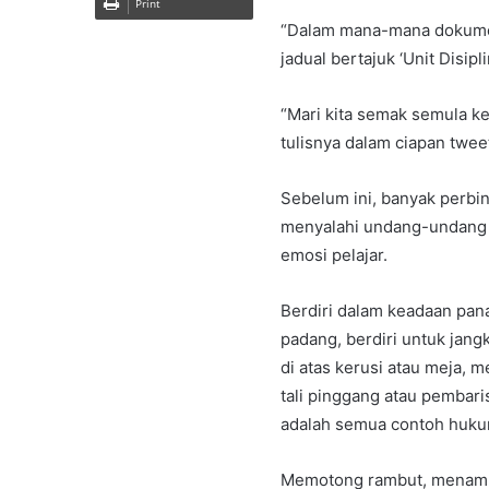
Print
“Dalam mana-mana dokume
jadual bertajuk ‘Unit Disi
“Mari kita semak semula k
tulisnya dalam ciapan tweet 
Sebelum ini, banyak perbi
menyalahi undang-undang d
emosi pelajar.
Berdiri dalam keadaan pana
padang, berdiri untuk jangk
di atas kerusi atau meja, m
tali pinggang atau pembari
adalah semua contoh hukum
Memotong rambut, menampa