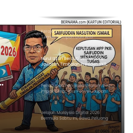
RCI Tabung Haji: SPRM Sambung
Rakam Percakapan Bekas CFO
Kerajaan Mulakan Kajian Semula
Tamat Tempoh Duti Anti-
Lambakan Import Gegelung Keluli
China, Vietnam
Nurul Izzah Bercuti Sementara
Jawatan Timbalan Presiden PKR,
Saifuddin Pemangku Tugas
Penutupan Pangkalan Haram Beri
KR,
Impak Besar, Kes Penyeludupan
Petrol dan Diesel Menjunam
Jelajah Malaysia Digital 2026
Bermula Sabtu Ini, Bawa Peluang
Ekonomi ke Komuniti Setempat