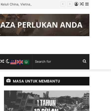
Log
Random
Sidebar
Keluli China, Vietnam
In
Article
m
ram
kTok
RSS
Random
Switch
Search
Article
skin
for
MASA UNTUK MEMBANTU