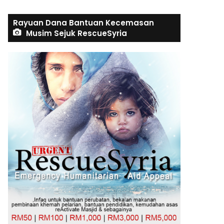
Rayuan Dana Bantuan Kecemasan
Musim Sejuk RescueSyria