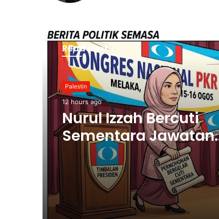
Read Next
Palestin
12 hours ago
Nurul Izzah Bercuti
Sementara Jawatan
Timbalan Presiden P
Saifuddin Pemangku
Tugas