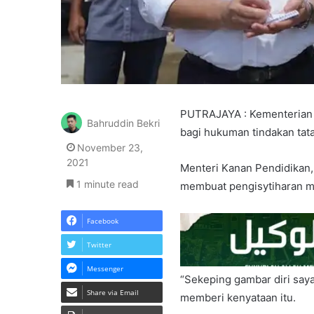
PUTRAJAYA : Kementerian 
Bahruddin Bekri
bagi hukuman tindakan tata
November 23,
2021
Menteri Kanan Pendidikan, 
1 minute read
membuat pengisytiharan m
Facebook
Twitter
Messenger
“Sekeping gambar diri saya
Share via Email
memberi kenyataan itu.