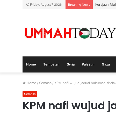
Kerajaan Mul
Friday, August 7 2026
Breaking News
Home
Tempatan
Syria
Palestin
Gaza
Home
/
Semasa
/
KPM nafi wujud jadual hukuman tindak
Semasa
KPM nafi wujud 