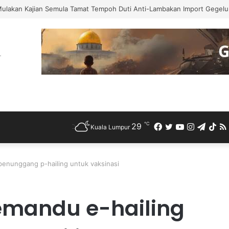
Mulakan Kajian Semula Tamat Tempoh Duti Anti-Lambakan Import Gegelun
℃
29
Facebook
Twitter
YouTube
Instagra
Teleg
Ti
Kuala Lumpur
enunggang p-hailing untuk vaksinasi
mandu e-hailing