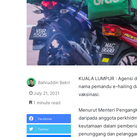
KUALA LUMPUR : Agensi d
Bahruddin Bekri
nama pemandu e-hailing da
July 21, 2021
vaksinasi.
1 minute read
Menurut Menteri Pengangku
daripada anggota perkhidma
Facebook
keutamaan dalam pemberia
Twitter
penunggang dan pelangga