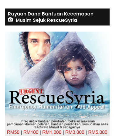
Rayuan Dana Bantuan Kecemasan
Musim Sejuk RescueSyria