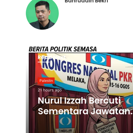
Bahruddin Bekri
Read Next
Palestin
21 hours ago
Nurul Izzah Bercuti
Sementara Jawatan
Timbalan Presiden P
Saifuddin Pemangku