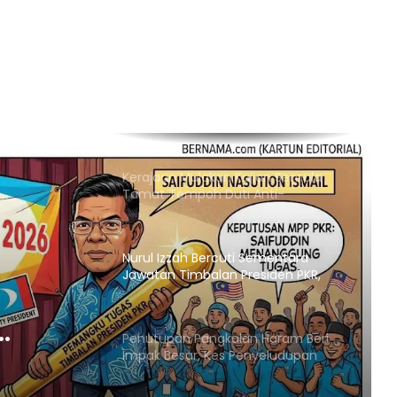
Empat Rakyat Palestin Cedera,
Israel Arah Tebang Pokok di 78 Ekar
Tanah Tebing Barat
RCI Tabung Haji: SPRM Sambung
Rakam Percakapan Bekas CFO
Kerajaan Mulakan Kajian Semula
Tamat Tempoh Duti Anti-
Lambakan Import Gegelung Keluli
China, Vietnam
Nurul Izzah Bercuti Sementara
Jawatan Timbalan Presiden PKR,
Saifuddin Pemangku Tugas
Penutupan Pangkalan Haram Beri
KR,
Impak Besar, Kes Penyeludupan
Petrol dan Diesel Menjunam