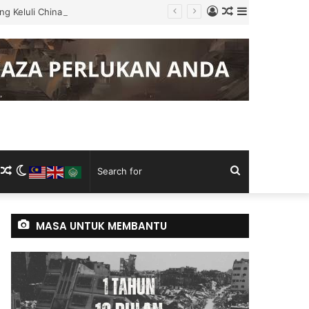
Log
Random
Sidebar
g Keluli China, Vietnam
In
Article
m
ram
kTok
RSS
Random
Switch
Search
Article
skin
for
MASA UNTUK MEMBANTU