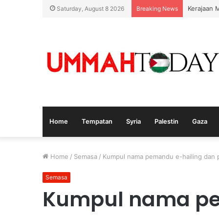
Kerajaan 
Saturday, August 8 2026
Breaking News
Home
Tempatan
Syria
Palestin
Gaza
Home
/
Semasa
/
Kumpul nama pemandu e-hailing dan p
Semasa
Kumpul nama pe