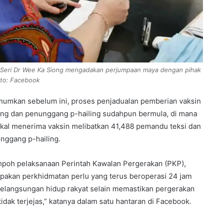
 Seri Dr Wee Ka Siong mengadakan perjumpaan maya dengan pihak
oto: Facebook
mumkan sebelum ini, proses penjadualan pemberian vaksin
ling dan penunggang p-hailing sudahpun bermula, di mana
kal menerima vaksin melibatkan 41,488 pemandu teksi dan
unggang p-hailing.
mpoh pelaksanaan Perintah Kawalan Pergerakan (PKP),
akan perkhidmatan perlu yang terus beroperasi 24 jam
elangsungan hidup rakyat selain memastikan pergerakan
ak terjejas,” katanya dalam satu hantaran di Facebook.