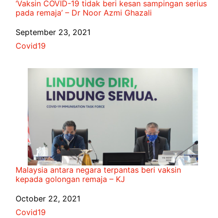
‘Vaksin COVID-19 tidak beri kesan sampingan serius
pada remaja’ – Dr Noor Azmi Ghazali
Date
September 23, 2021
In relation to
Covid19
Malaysia antara negara terpantas beri vaksin
kepada golongan remaja – KJ
Date
October 22, 2021
In relation to
Covid19