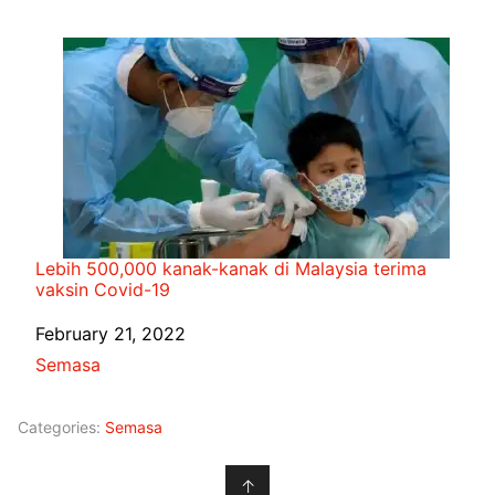
Lebih 500,000 kanak-kanak di Malaysia terima
vaksin Covid-19
Date
February 21, 2022
In relation to
Semasa
Categories:
Semasa
↑