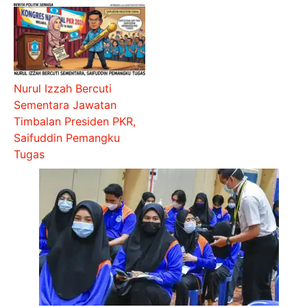
Nurul Izzah Bercuti
Sementara Jawatan
Timbalan Presiden PKR,
Saifuddin Pemangku
Tugas